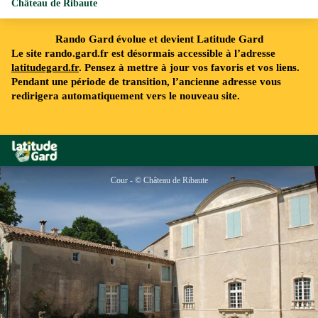
Château de Ribaute
Rando Gard évolue et devient Latitude Gard
Le site rando.gard.fr est désormais accessible à l’adresse
latitudegard.fr
. Pensez à mettre à jour vos favoris et vos liens.
Pendant une période de transition, l’ancienne adresse vous
redirigera automatiquement vers le nouveau site.
Rando Gard
Cour - © Château de Ribaute