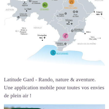
V
A
UC
L
USE
Cau
s
ses
et C
év
ennes
Mont
Aigoual
NÎMES
PONT DU GARD
L
e Vigan
CÉVENNES
A
V
E
Y
R
ON
A
vignon
Ci
r
que de
Go
r
ges
P
ont
Na
v
a
c
el
l
es
du Ga
r
don
du Ga
r
d
Nîmes
HÉ
R
A
U
L
T
V
e
r
s
Abbatiale
de
B
é
zie
r
s
Saint-Gilles
P
ergnan
Arles
T
oulouse
Montpellier
V
e
r
s
Ma
r
seille
CAMARGUE
Camargue
BOUCH
E
S
-DU-RHÔNE
Ga
r
doise
MÉDITERRANÉE
Latitude Gard - Rando, nature & aventure.
Une application mobile pour toutes vos envies
de plein air !