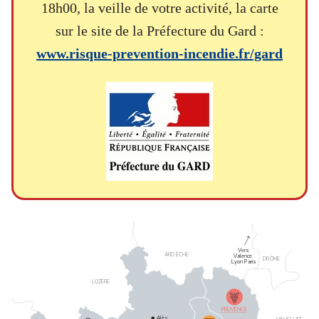
18h00, la veille de votre activité, la carte
sur le site de la Préfecture du Gard :
www.risque-prevention-incendie.fr/gard
V
e
r
s
ARD
È
CHE
V
alence
D
R
ÔME
L
y
on
P
aris
L
O
ZÈRE
PROVENCE
Alès