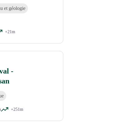
u et géologie
+21m
al -
san
ue
m
+251m