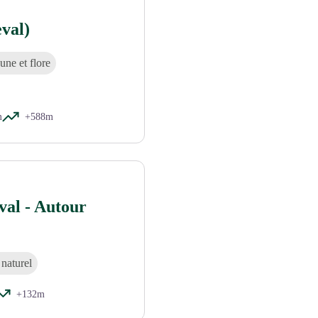
val)
une et flore
m
+588m
al - Autour
 naturel
+132m