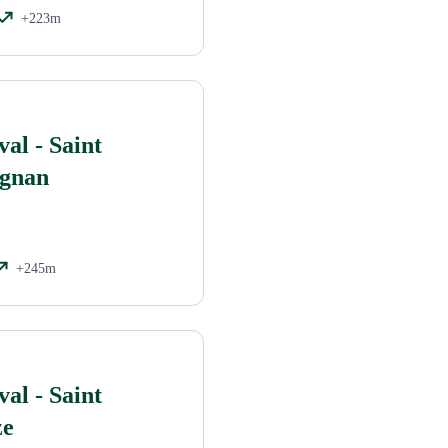
+223m
al - Saint
ignan
+245m
al - Saint
ze