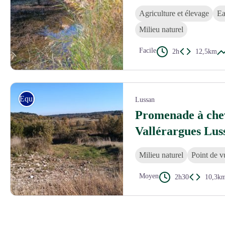
Agriculture et élevage
Ea
Milieu naturel
Facile
2h
12,5km
©Gard Tourisme
Equitation
Lussan
Promenade à chev
Vallérargues Lus
Milieu naturel
Point de v
Moyen
2h30
10,3k
©Gard Tourisme