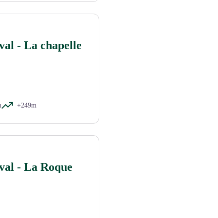
al - La chapelle
m
+249m
val - La Roque