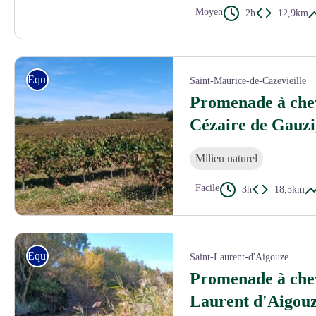
Moyen
2h
12,9km
©Gard Tourisme
Equitation
Saint-Maurice-de-Cazevieille
Promenade à chev
Cézaire de Gauz
Milieu naturel
Facile
3h
18,5km
©Gard Tourisme
Equitation
Saint-Laurent-d'Aigouze
Promenade à chev
Laurent d'Aigou