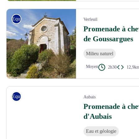
©Gard Tourisme
Equitation
Verfeuil
Promenade à chev
de Goussargues
Milieu naturel
Moyen
2h30
12,9k
Chapelle de Goussargues Google Earth (à modifier après phase de test))
Equitation
Aubais
Promenade à che
d'Aubais
Eau et géologie