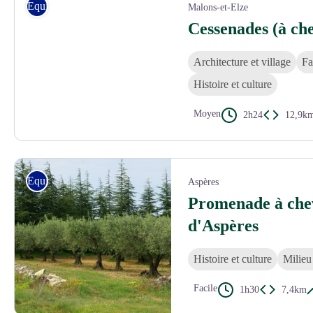
Equitation
Malons-et-Elze
Cessenades (à che
Architecture et village
Fa
Histoire et culture
Moyen
2h24
12,9k
© Julissa Helmuth
Equitation
Aspères
Promenade à chev
d'Aspères
Histoire et culture
Milieu
Facile
1h30
7,4km