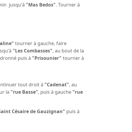
emin jusqu'à
"Mas Bedos"
. Tourner à
aline"
tourner à gauche, faire
usqu'à
"Les Combasses"
, au bout de la
udronné puis à
"Prisounier"
tourner à
ntinuer tout droit à
"Cadenat"
, au
ur la
"rue Basse"
, puis à gauche
"rue
Saint Césaire de Gauzignan"
puis à