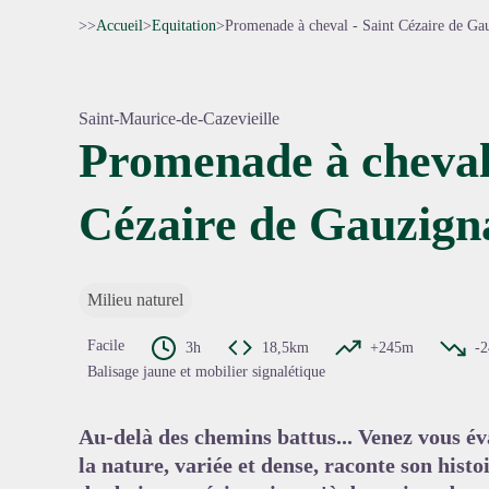
>>
Accueil
>
Equitation
>
Promenade à cheval - Saint Cézaire de Ga
Saint-Maurice-de-Cazevieille
Promenade à cheval 
Cézaire de Gauzign
Voir l'
Milieu naturel
Facile
3h
18,5km
+245m
-
Balisage jaune et mobilier signalétique
Au-delà des chemins battus... Venez vous év
la nature, variée et dense, raconte son histo