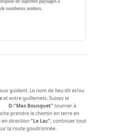
ropose de superbes paysages à
 de nombreux sentiers.
vous guident. Le nom de lieu-dit et/ou
s
et entre guillemets. Suivez le
 :
D-"Mas Bousquet"
tourner à
che prendre le chemin en terre en
e en direction
"Le Lac"
, continuer tout
sur la route goudronnée.