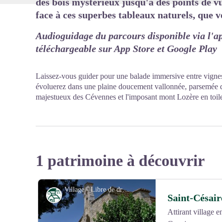
des bois mystérieux jusqu'à des points de vu
face à ces superbes tableaux naturels, que vo
Audioguidage du parcours disponible via l'a
téléchargeable sur App Store et Google Play
Laissez-vous guider pour une balade immersive entre vignes 
évoluerez dans une plaine doucement vallonnée, parsemée d
majestueux des Cévennes et l'imposant mont Lozère en toil
1 patrimoine à découvrir
Village - Libre de droit
Patrimoine
Saint-Césai
Attirant village 