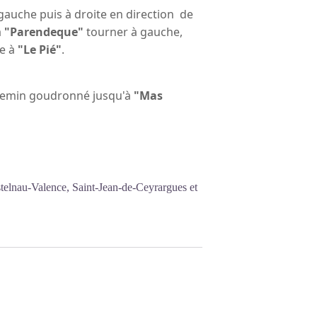
gauche puis à droite en direction de
à
"Parendeque"
tourner à gauche,
he à
"Le Pié"
.
chemin goudronné jusqu'à
"Mas
telnau-Valence, Saint-Jean-de-Ceyrargues et