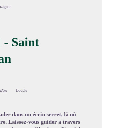
uzignan
- Saint
an
image en plein écran
Boucle
245m
ader dans un écrin secret, là où
ire. Laissez-vous guider à travers