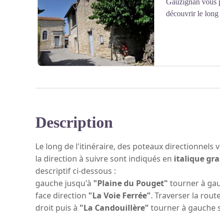
Gauzignan vous p
découvrir le long
Description
Voir l'image en plein écran
Le long de l'itinéraire, des poteaux directionnels 
la direction à suivre sont indiqués en
italique gra
descriptif ci-dessous
gauche jusqu'à
"Plaine du Pouget"
tourner à gau
face direction
"La Voie Ferrée"
. Traverser la rout
droit puis à
"La Candouillère"
tourner à gauche 