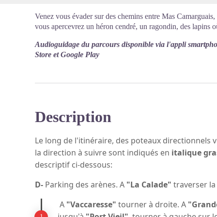
Venez vous évader sur des chemins entre Mas Camarguais, e
vous apercevrez un héron cendré, un ragondin, des lapins 
Audioguidage du parcours disponible via l'appli smartph
Store et Google Play
Description
Le long de l'itinéraire, des poteaux directionnels 
la direction à suivre sont indiqués en
italique gra
descriptif ci-dessous:
D-
Parking
des arènes. A
"La Calade"
traverser la
A
"Vaccaresse"
tourner à droite. A
"Grande
jusqu'à
"Port Vieil"
, tourner à gauche sur l