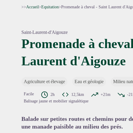
>>
Accueil
>
Equitation
>
Promenade à cheval - Saint Laurent d'Aig
Saint-Laurent-d'Aigouze
Promenade à cheval 
Laurent d'Aigouze
Voir l'
Agriculture et élevage
Eau et géologie
Milieu nat
Facile
2h
12,5km
+21m
-2
Balisage jaune et mobilier signalétique
Balade sur petites routes et chemins pour dé
une manade paisible au milieu des prés.