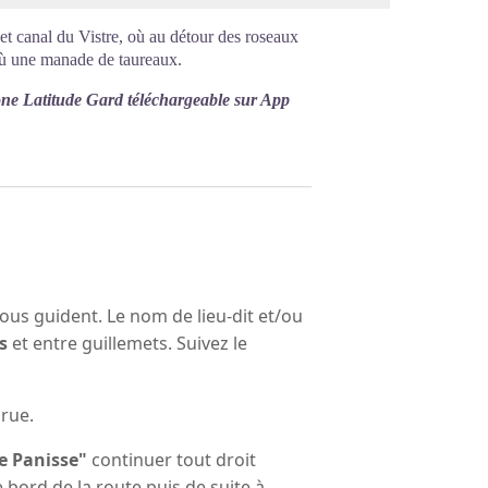
t canal du Vistre, où au détour des roseaux
où une manade de taureaux.
one Latitude Gard téléchargeable sur App
vous guident. Le nom de lieu-dit et/ou
s
et entre guillemets. Suivez le
 rue.
 Panisse"
continuer tout droit
e bord de la route puis de suite à