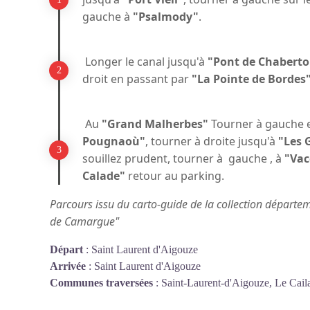
gauche à
"Psalmody"
.
Longer le canal jusqu'à
"Pont de Chabert
droit en passant par
"La Pointe de Bordes
Au
"Grand Malherbes"
Tourner à gauche e
Pougnaoù"
, tourner à droite jusqu'à
"Les 
souillez prudent, tourner à gauche , à
"Vac
Calade"
retour au parking.
Parcours issu du carto-guide de la collection départe
de Camargue"
Départ
:
Saint Laurent d'Aigouze
Arrivée
:
Saint Laurent d'Aigouze
Communes traversées
:
Saint-Laurent-d'Aigouze, Le Cail