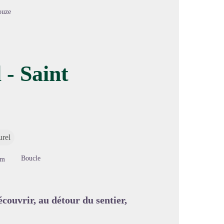
ouze
- Saint
image en plein écran
urel
Boucle
1m
couvrir, au détour du sentier,