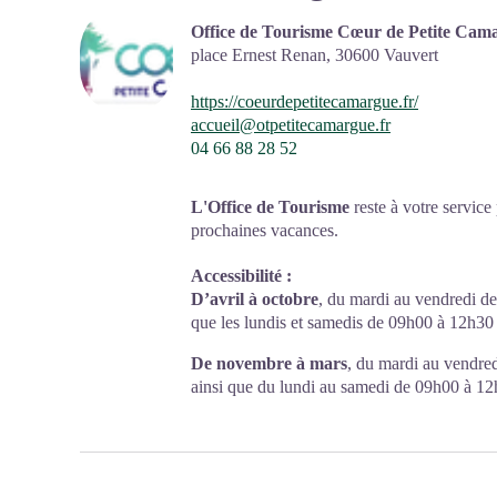
Office de Tourisme Cœur de Petite Cam
place Ernest Renan,
30600
Vauvert
https://coeurdepetitecamargue.fr/
accueil@otpetitecamargue.fr
04 66 88 28 52
L'Office de Tourisme
reste à votre service
prochaines vacances.
Parfaite pour passer des vacances en famill
Accessibilité
:
Camargue » ou Camargue Gardoise est un pe
D’avril à octobre
, du mardi au vendredi d
Labellisée
Grand Site de France
, en 2014,
que les lundis et samedis de 09h00 à 12h30 e
biodiversité qui vous réserve bien des surpri
De novembre à mars
, du mardi au vendre
ainsi que du lundi au samedi de 09h00 à 1