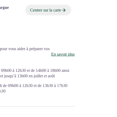
argue
Centrer sur la carte
 pour vous aider à préparer vos
En savoir plus
e ou en amoureux, la « Petite
tit coin de paradis.
e 09h00 à 12h30 et de 14h00 à 18h00 ainsi
 elle est un joyau de
t jusqu’à 13h00 en juillet et août
ses !
di de 09h00 à 12h30 et de 13h30 à 17h30
2h30