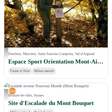
Course d'orientation à l'Aigoual - © A. GRIFFON - Dpt30
Dourbies, Meyrueis, Saint-Sauveur-Camprieu, Val-d'Aigoual
Espace Sport Orientation Mont-Aigoual
Faune et flore
Milieu naturel
Escalade
Escalade secteur Nouveau Monde (Mont Bouquet) - © A. GRIFFON - Dpt30
Brouzet-lès-Alès, Seynes
Site d'Escalade du Mont Bouquet