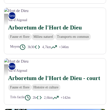
Sentiers de découverte
Hort de Dieu - © B. Algoët
Val-d'Aigoual
Arboretum de l'Hort de Dieu
Faune et flore
Milieu naturel
Transports en commun
Moyen
3h30
4,7km
+346m
Sentiers de découverte
Hort de Dieu - © B. Algoët
Val-d'Aigoual
Arboretum de l'Hort de Dieu - court
Faune et flore
Histoire et culture
Très facile
2h
2,6km
+142m