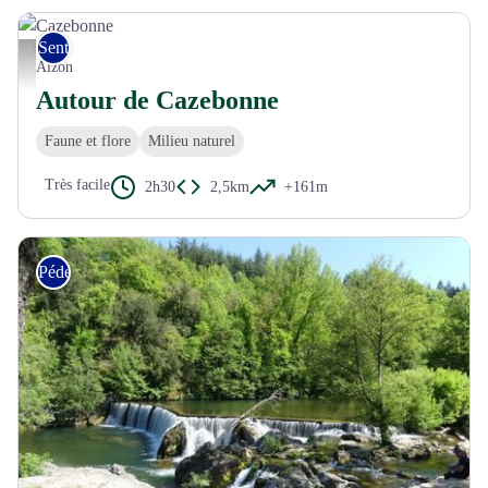
Sentiers de découverte
Cazebonne - © C. Daquo
Alzon
Autour de Cazebonne
Faune et flore
Milieu naturel
Très facile
2h30
2,5km
+161m
Pédestre