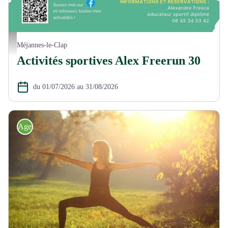
anim été 2026 fresca alex FR.jpg
Méjannes-le-Clap
Activités sportives Alex Freerun 30
du 01/07/2026 au 31/08/2026
Agenda