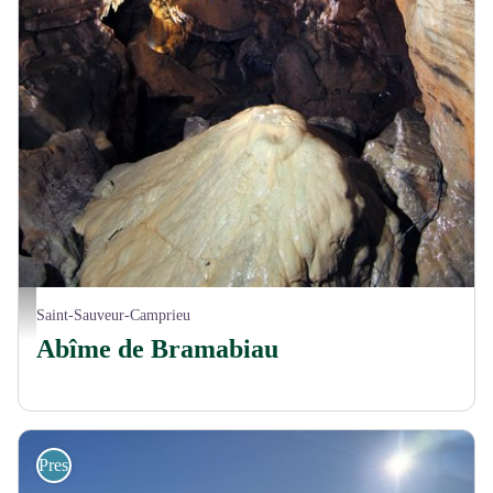
Canyon souterrain - ©Abîme de Bramabiau
Saint-Sauveur-Camprieu
Abîme de Bramabiau
Prestataires pleine nature