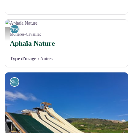
Produits du terroir
Aphaïa Nature - Prunellier
Molières-Cavaillac
Aphaïa Nature
Type d'usage
:
Autres
Sites de visites