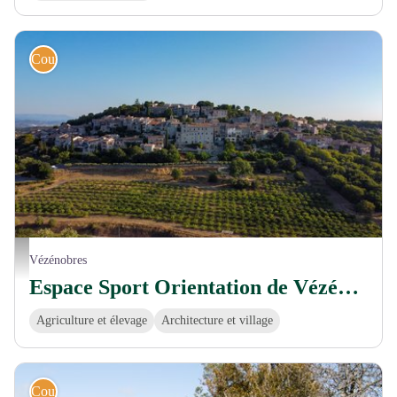
Course d'orientation
© Gard Tourisme
Vézénobres
Espace Sport Orientation de Vézénobres
Agriculture et élevage
Architecture et village
Course d'orientation