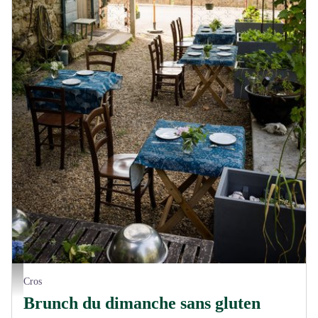
Sous la pergola - La Goose
Cros
Brunch du dimanche sans gluten