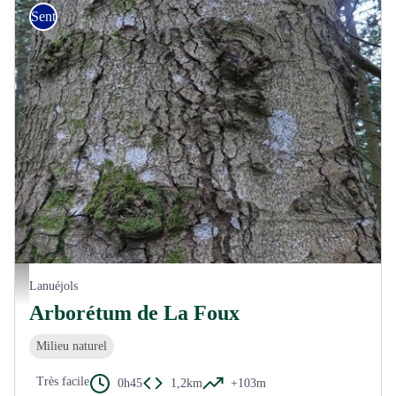
Sentiers de découverte
Ecorce de Sapin de Grèce - N Thomas
Lanuéjols
Arborétum de La Foux
Milieu naturel
Très facile
0h45
1,2km
+103m