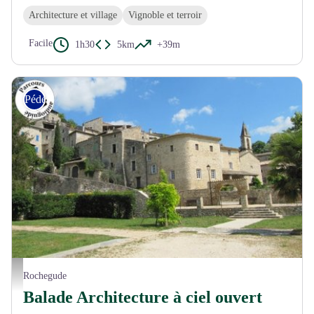
Architecture et village
Vignoble et terroir
Facile
1h30
5km
+39m
Pédestre
Village de Rochegude - © Commune Rochegude
Rochegude
Balade Architecture à ciel ouvert