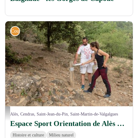
Course d'orientation
© CA Alès Agglomération
Alès, Cendras, Saint-Jean-du-Pin, Saint-Martin-de-Valgalgues
Espace Sport Orientation de Alès Rochebelle
Histoire et culture
Milieu naturel