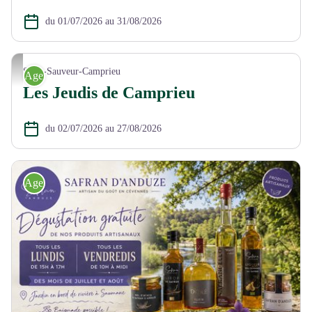
du 01/07/2026 au 31/08/2026
istockphoto-101577036-612x612
Saint-Sauveur-Camprieu
Agenda
Les Jeudis de Camprieu
du 02/07/2026 au 27/08/2026
Agenda