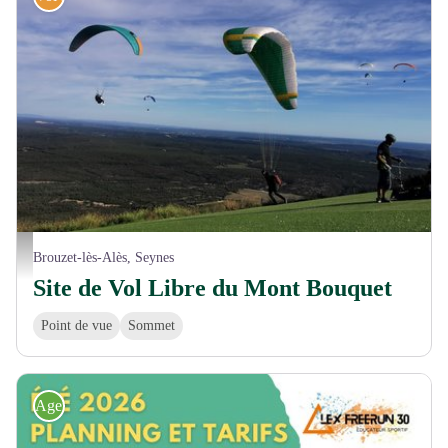
Vol au Mont Bouquet - © A. GRIFFON - Dpt30
Brouzet-lès-Alès, Seynes
Site de Vol Libre du Mont Bouquet
Point de vue
Sommet
Agenda