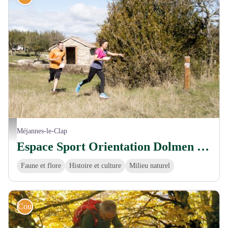
Course d'orientation à Méjannes-le-Clap - © H. TAYOLLE
Méjannes-le-Clap
Espace Sport Orientation Dolmen des Fées
Faune et flore
Histoire et culture
Milieu naturel
Course d'orientation