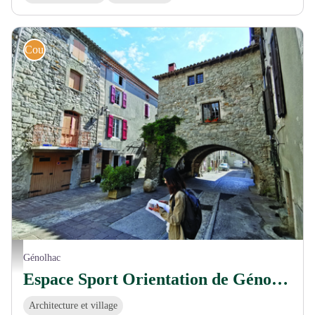
Course d'orientation
© Gard Tourisme
Génolhac
Espace Sport Orientation de Génolhac
Architecture et village