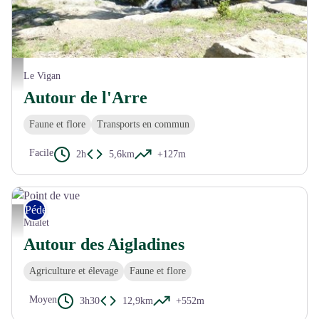
L'Arre - N Thomas
Le Vigan
Autour de l'Arre
Faune et flore
Transports en commun
Facile
2h
5,6km
+127m
Pédestre
Point de vue - N Thomas
Mialet
Autour des Aigladines
Agriculture et élevage
Faune et flore
Moyen
3h30
12,9km
+552m