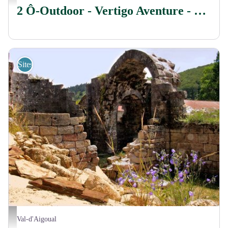
2 Ô-Outdoor - Vertigo Aventure - Canyoning
Sites de visites
Abbaye Notre Dame du Bonheur - Droits gérés
Val-d'Aigoual