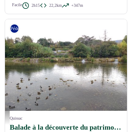
Facile
2h15
22,2km
+347m
Pédestre
©Piemont Cévenol
Quissac
Balade à la découverte du patrimoine hydraulique de Quissac: Un Fleuve et ses Hommes