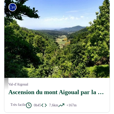
Cyclo
Vue panoramique sous l'Aigoual - Béatrice Galzin
Val-d'Aigoual
Ascension du mont Aigoual par la voie de découverte
Très facile
0h45
7,6km
+167m