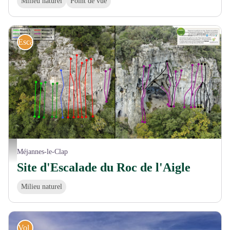
Milieu naturel
Point de vue
Escalade
Voies du Roc de l'Aigle - © H. TAYOLLE / C. LAVIGNE
Méjannes-le-Clap
Site d'Escalade du Roc de l'Aigle
Milieu naturel
Vol Libre