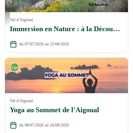
Mouflons - Gaël KARCZEWSKI
Val-d'Aigoual
Immersion en Nature : à la Découverte des Mouflons de l'Aigoual
du 07/07/2026 au 25/08/2026
Agenda
Val-d'Aigoual
Yoga au Sommet de l'Aigoual
du 08/07/2026 au 26/08/2026