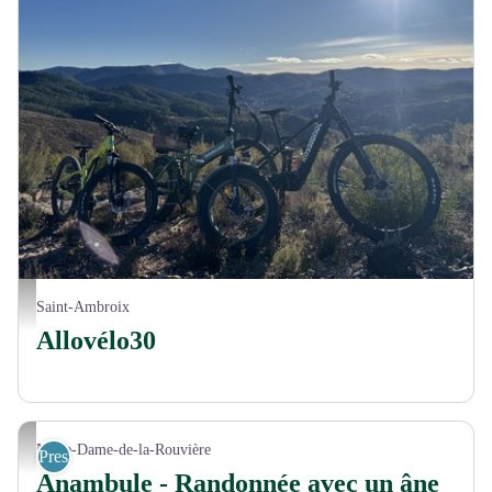
Allovélo30 - location de vélos et VTT électriques à Saint-Ambroix - Allovélo30
Saint-Ambroix
Allovélo30
Anambule
Notre-Dame-de-la-Rouvière
Prestataires pleine nature
Anambule - Randonnée avec un âne