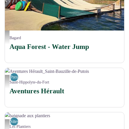
TOBOGGANS - LIBRE
Bagard
Aqua Forest - Water Jump
Prestataires pleine nature
Aventures Hérault_Saint-Bauzille-de-Putois - Aventures Hérault
Saint-Hippolyte-du-Fort
Aventures Hérault
Sites de visites
baignade aux plantiers - Mairie des plantiers
Les Plantiers