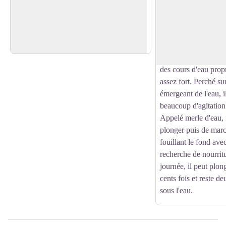
Dans un écrin de verdure niché au pied
Les cincles plongeur
du versant sud de l'Aigoual, Le Vigan,
cavités du pont. Cet
Voir l'image en plein écran
citée millénaire est le bourg-centre du
costume de soirée a
Pays Viganais.
et redingote gris fon
élégante queue courte
des cours d'eau prop
assez fort. Perché sur
émergeant de l'eau, i
beaucoup d'agitation 
Appelé merle d'eau, i
plonger puis de marc
fouillant le fond ave
recherche de nourrit
journée, il peut plon
cents fois et reste 
sous l'eau.