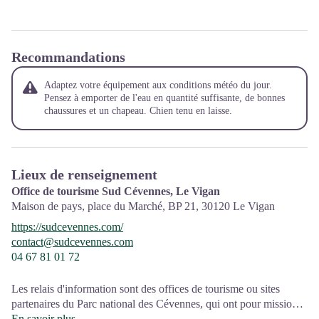
Recommandations
Adaptez votre équipement aux conditions météo du jour.
Pensez à emporter de l'eau en quantité suffisante, de bonnes
chaussures et un chapeau. Chien tenu en laisse.
Lieux de renseignement
Office de tourisme Sud Cévennes, Le Vigan
Maison de pays, place du Marché, BP 21,
30120
Le Vigan
https://sudcevennes.com/
contact@sudcevennes.com
04 67 81 01 72
Les relais d'information sont des offices de tourisme ou sites
partenaires du Parc national des Cévennes, qui ont pour mission
l'information et la sensibilisation sur l'offre de découverte et
En savoir plus