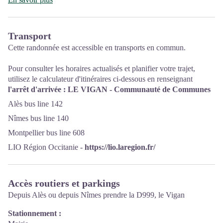
d'animations ainsi que les règles à adopter en cœur de Parc.
Ouvert toute l'année (se renseigner pour les jours et horaires
Transport
d'ouverture en période hivernale)
Cette randonnée est accessible en transports en commun.
Pour consulter les horaires actualisés et planifier votre trajet,
utilisez le calculateur d'itinéraires ci-dessous en renseignant
l'arrêt d'arrivée : LE VIGAN - Communauté de Communes
Alès bus line 142
Nîmes bus line 140
Montpellier bus line 608
LIO Région Occitanie -
https://lio.laregion.fr/
Accès routiers et parkings
Depuis Alès ou depuis Nîmes prendre la D999, le Vigan
Stationnement :