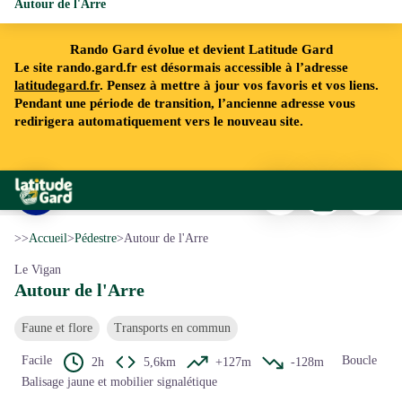
Autour de l'Arre
Rando Gard évolue et devient Latitude Gard
Le site rando.gard.fr est désormais accessible à l’adresse
latitudegard.fr
. Pensez à mettre à jour vos favoris et vos liens.
Pendant une période de transition, l’ancienne adresse vous
redirigera automatiquement vers le nouveau site.
Imprimer
Télécharger
Signaler 
Rando Gard
L'Arre - N Thomas
Voir l'image en plein écran
>>
Accueil
>
Pédestre
>
Autour de l'Arre
Le Vigan
Autour de l'Arre
Faune et flore
Transports en commun
Facile
Boucle
2h
5,6km
+127m
-128m
Balisage jaune et mobilier signalétique