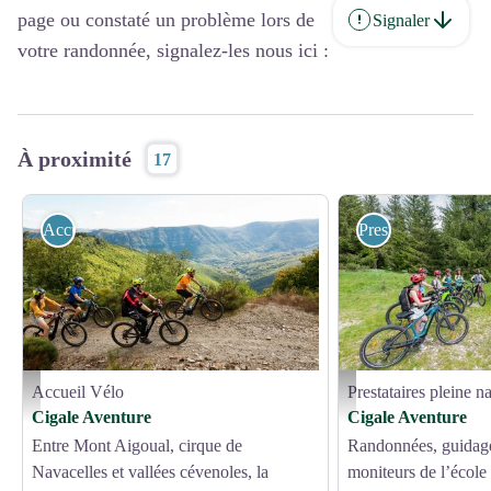
page ou constaté un problème lors de
Signaler
votre randonnée, signalez-les nous ici :
À proximité
17
Accueil Vélo
Prestataires pleine 
Accueil Vélo
Prestataires pleine n
itinéraire liberté vtt - Hervé Leclair
rando guidée - Arne Schröt
Cigale Aventure
Cigale Aventure
Entre Mont Aigoual, cirque de
Randonnées, guidage
Navacelles et vallées cévenoles, la
moniteurs de l’éco