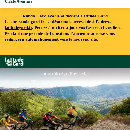
Cigale Aventure
Rando Gard évolue et devient Latitude Gard
Le site rando.gard.fr est désormais accessible à l’adresse
latitudegard.fr
. Pensez à mettre à jour vos favoris et vos liens.
Pendant une période de transition, l’ancienne adresse vous
redirigera automatiquement vers le nouveau site.
Rando Gard
itinéraire liberté vtt - Hervé Leclair