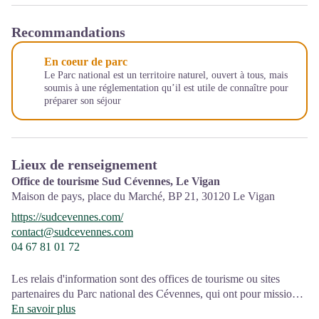
Recommandations
En coeur de parc
Le Parc national est un territoire naturel, ouvert à tous, mais
soumis à une réglementation qu’il est utile de connaître pour
préparer son séjour
Lieux de renseignement
Office de tourisme Sud Cévennes, Le Vigan
Maison de pays, place du Marché, BP 21,
30120
Le Vigan
https://sudcevennes.com/
contact@sudcevennes.com
04 67 81 01 72
Les relais d'information sont des offices de tourisme ou sites
partenaires du Parc national des Cévennes, qui ont pour mission
l'information et la sensibilisation sur l'offre de découverte et
En savoir plus