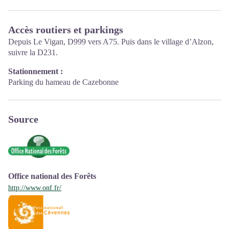
d'animations ainsi que les règles à adopter en cœur de Parc.
Ouvert toute l'année (se renseigner pour les jours et horaires
Accès routiers et parkings
d'ouverture en période hivernale)
Depuis Le Vigan, D999 vers A75. Puis dans le village d’Alzon,
suivre la D231.
Stationnement :
Parking du hameau de Cazebonne
Source
Office national des Forêts
http://www.onf.fr/