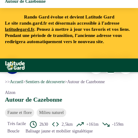
Autour de Cazebonne
Rando Gard évolue et devient Latitude Gard
Le site rando.gard.fr est désormais accessible à l’adresse
latitudegard.fr
. Pensez à mettre à jour vos favoris et vos liens.
Pendant une période de transition, l’ancienne adresse vous
redirigera automatiquement vers le nouveau site.
Imprimer
Télécharger
Signaler 
Rando Gard
Cazebonne - © C. Daquo
Voir l'image en plein écran
>>
Accueil
>
Sentiers de découverte
>
Autour de Cazebonne
Alzon
Autour de Cazebonne
Faune et flore
Milieu naturel
Très facile
2h30
2,5km
+161m
-159m
Boucle
Balisage jaune et mobilier signalétique