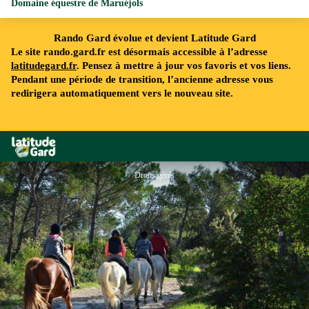
Domaine équestre de Maruéjols
Rando Gard évolue et devient Latitude Gard
Le site rando.gard.fr est désormais accessible à l’adresse
latitudegard.fr
. Pensez à mettre à jour vos favoris et vos liens.
Pendant une période de transition, l’ancienne adresse vous
redirigera automatiquement vers le nouveau site.
Rando Gard
Droits gérés