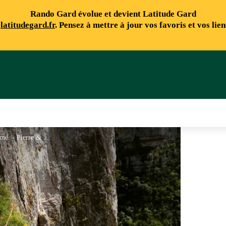
Rando Gard évolue et devient Latitude Gard
e
latitudegard.fr
. Pensez à mettre à jour vos favoris et vos lie
en grande voie, débutant ou confirmé. - Pierre & Eau