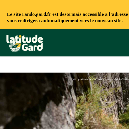
Le site rando.gard.fr est désormais accessible à l’adress
vous redirigera automatiquement vers le nouveau site.
Rando Gard