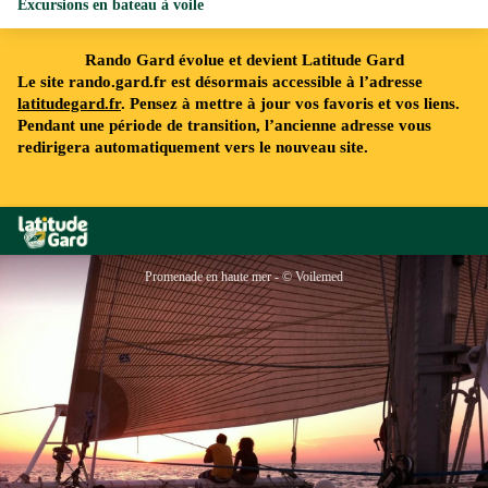
Excursions en bateau à voile
Rando Gard évolue et devient Latitude Gard
Le site rando.gard.fr est désormais accessible à l’adresse
latitudegard.fr
. Pensez à mettre à jour vos favoris et vos liens.
Pendant une période de transition, l’ancienne adresse vous
redirigera automatiquement vers le nouveau site.
Rando Gard
Promenade en haute mer - © Voilemed