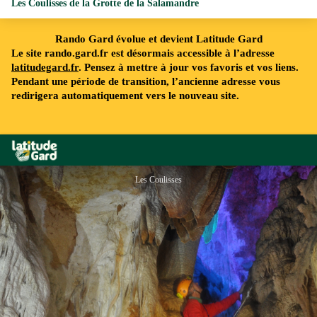
Les Coulisses de la Grotte de la Salamandre
Rando Gard évolue et devient Latitude Gard
Le site rando.gard.fr est désormais accessible à l’adresse
latitudegard.fr
. Pensez à mettre à jour vos favoris et vos liens.
Pendant une période de transition, l’ancienne adresse vous
redirigera automatiquement vers le nouveau site.
Rando Gard
Les Coulisses