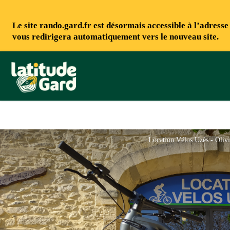
Le site rando.gard.fr est désormais accessible à l’adress
vous redirigera automatiquement vers le nouveau site.
Rando Gard