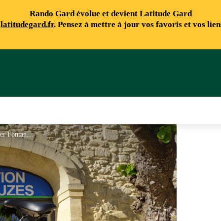
Rando Gard évolue et devient Latitude Gard
e
latitudegard.fr
. Pensez à mettre à jour vos favoris et vos lie
Location Vélos Uzès - Olivier Fontanille