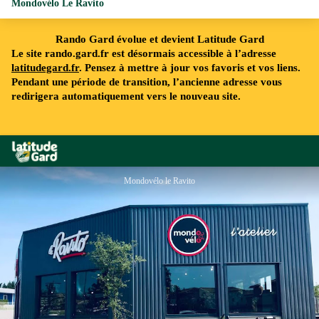
Mondovélo Le Ravito
Rando Gard évolue et devient Latitude Gard
Le site rando.gard.fr est désormais accessible à l’adresse
latitudegard.fr
. Pensez à mettre à jour vos favoris et vos liens.
Pendant une période de transition, l’ancienne adresse vous
redirigera automatiquement vers le nouveau site.
Rando Gard
Mondovélo le Ravito