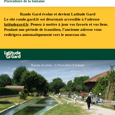
Pisciculture de la fontaine
Rando Gard évolue et devient Latitude Gard
Le site rando.gard.fr est désormais accessible à l’adresse
latitudegard.fr
. Pensez à mettre à jour vos favoris et vos liens.
Pendant une période de transition, l’ancienne adresse vous
redirigera automatiquement vers le nouveau site.
Rando Gard
Bassins de pêche - © Pisciculture d'Arlende