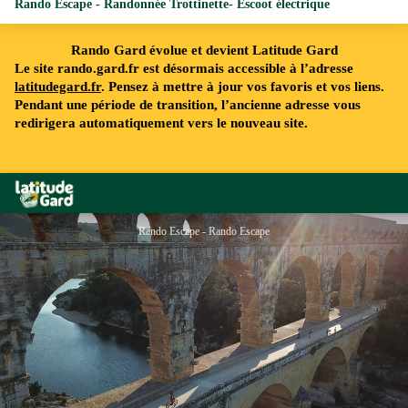
Rando Escape - Randonnée Trottinette- Escoot électrique
Rando Gard évolue et devient Latitude Gard
Le site rando.gard.fr est désormais accessible à l’adresse
latitudegard.fr
. Pensez à mettre à jour vos favoris et vos liens.
Pendant une période de transition, l’ancienne adresse vous
redirigera automatiquement vers le nouveau site.
Rando Gard
Rando Escape - Rando Escape