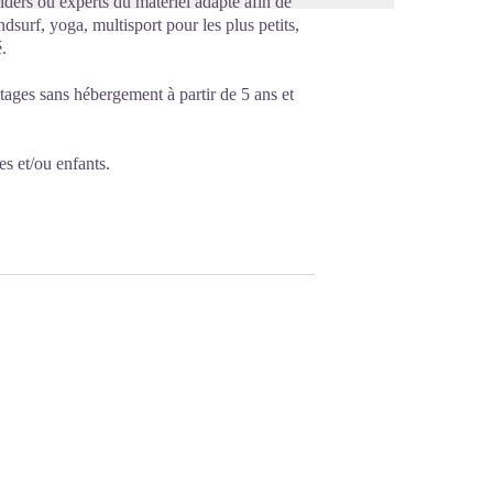
riders ou experts du matériel adapté afin de
dsurf, yoga, multisport pour les plus petits,
.
Stages sans hébergement à partir de 5 ans et
s et/ou enfants.