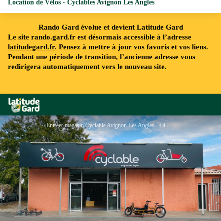
Location de Vélos - Cyclables Avignon Les Angles
Rando Gard évolue et devient Latitude Gard
Le site rando.gard.fr est désormais accessible à l’adresse
latitudegard.fr
. Pensez à mettre à jour vos favoris et vos liens.
Pendant une période de transition, l’ancienne adresse vous
redirigera automatiquement vers le nouveau site.
Rando Gard
Entréer magasin Cyclable Avignon Les Angles - ©Cyclable Avignon - Les Angles