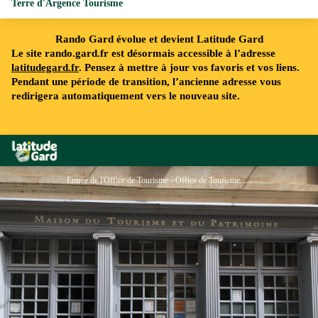
Terre d'Argence Tourisme
Rando Gard évolue et devient Latitude Gard
Le site rando.gard.fr est désormais accessible à l’adresse
latitudegard.fr
. Pensez à mettre à jour vos favoris et vos liens.
Pendant une période de transition, l’ancienne adresse vous
redirigera automatiquement vers le nouveau site.
Rando Gard
Entrée de l'Office de Tourisme - Office de Tourisme Beaucaire Terre d'Argence