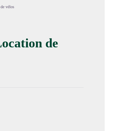
 de vélos
Location de
image en plein écran