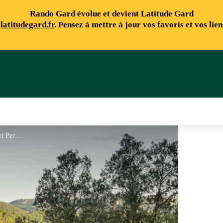
Rando Gard évolue et devient Latitude Gard
e
latitudegard.fr
. Pensez à mettre à jour vos favoris et vos lie
Guide 2024 - Emmanuel Perrin