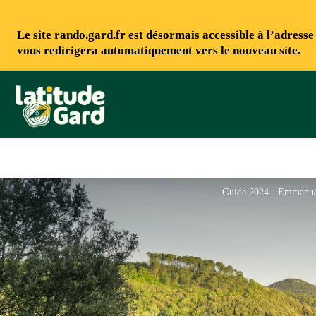
Le site rando.gard.fr est désormais accessible à l’adress
vous redirigera automatiquement vers le nouveau site.
Rando Gard