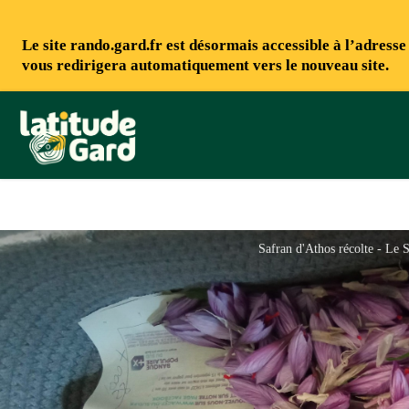
Le site rando.gard.fr est désormais accessible à l’adress
vous redirigera automatiquement vers le nouveau site.
Rando Gard