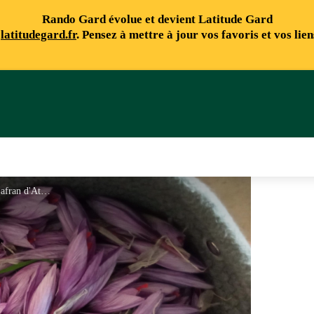
Rando Gard évolue et devient Latitude Gard
e
latitudegard.fr
. Pensez à mettre à jour vos favoris et vos lie
Safran d'Athos récolte - Le Safran d'Athos