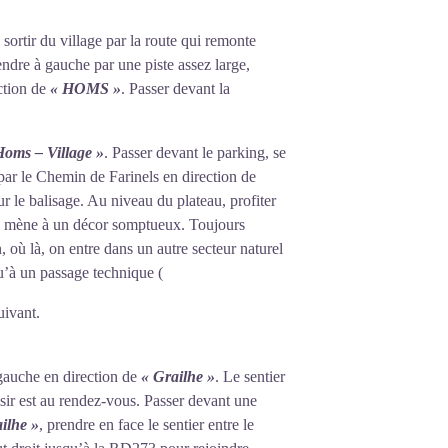
, sortir du village par la route qui remonte
endre à gauche par une piste assez large,
ection de
« HOMS »
. Passer devant la
Homs – Village »
. Passer devant le parking, se
par le Chemin de Farinels en direction de
ur le balisage. Au niveau du plateau, profiter
ui mène à un décor somptueux. Toujours
, où là, on entre dans un autre secteur naturel
qu’à un passage technique (
uivant.
gauche en direction de
« Grailhe »
. Le sentier
ir est au rendez-vous. Passer devant une
ilhe »
, prendre en face le sentier entre le