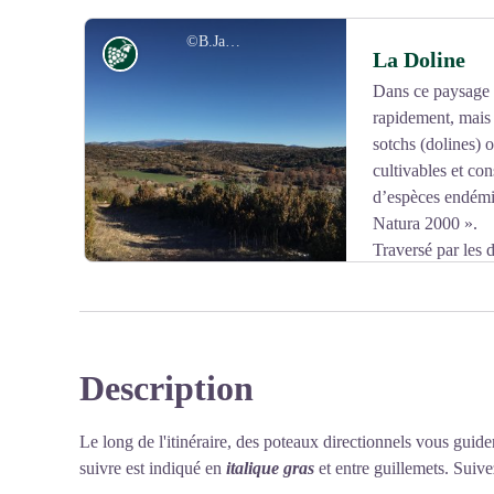
ventée, rochers en falaise…). Il ne faut pas le confondre
largement planté sur les causses et qui a des grandes fa
©B.Jauré
Vignoble et terroir
La Doline
Dans ce paysage d
rapidement, mais 
Voir l'image en plein écran
sotchs (dolines) 
cultivables et con
d’espèces endémi
Natura 2000 ».
Traversé par les d
bergers et les troupeaux de brebis, le Causse connaît d
nombreuses années le développement de l’élevage bovi
exercé une fascination
sur les habitants et les visiteurs : ni vallée, ni montagn
Description
Voir l'image en plein écran
Le long de l'itinéraire, des poteaux directionnels vous guide
suivre est indiqué en
italique gras
et entre guillemets. Suivez