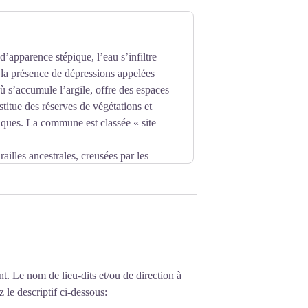
 avec le Pin noir (Pinus nigra) qui a été
cultés d’adaptation aux sols maigres.
’apparence stépique, l’eau s’infiltre
la présence de dépressions appelées
où s’accumule l’argile, offre des espaces
stitue des réserves de végétations et
ques. La commune est classée « site
railles ancestrales, creusées par les
epuis de
n. Ces espaces ouverts ont toujours
e, le Causse est un monde en soi.
nt. Le nom de lieu-dits et/ou de direction à
 le descriptif ci-dessous: