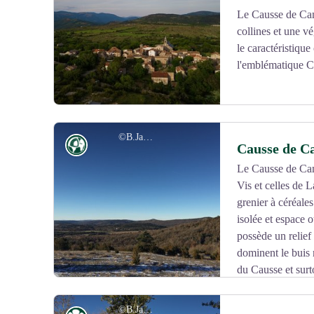
Le Causse de Cam
collines et une v
le caractéristiqu
l'emblématique Ca
©B.Jauré
Géologie
Causse de C
Le Causse de Cam
Vis et celles de 
Voir l'image en plein écran
grenier à céréale
isolée et espace 
possède un relief
dominent le buis 
du Causse et surt
acanthifolia), plaquée contre le sol, très bien adaptée à
rayonne comme un soleil et que l’on accrochait autrefoi
©B.Jauré