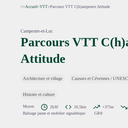
>>
Accueil
>
VTT
>
Parcours VTT C(h)ampestre Attitude
Campestre-et-Luc
Parcours VTT C(h)
Attitude
Voir l'
Architecture et village
Causses et Cévennes / UNES
Histoire et culture
Moyen
2h30
16,5km
+375m
Balisage jaune et mobilier signalétique
GR®