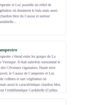
pestre et Luc possède un relief de
égétation où dominent le buis mais aussi
e chardon bleu du Causse et surtout
rdabelle...
ampestre
pestre s’étend entre les gorges de La
La Virenque. Il était autrefois surnommé le
s des Cévennes viganaises. Haute terre
ouvert, le Causse de Campestre et Luc
 de collines et une végétation où
mais aussi le caractéristique chardon bleu
out l’emblématique Cardabelle (Carlina
 un milieu sec, garnie d’épines qui
s sur les portes des maisons et des