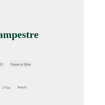
ampestre
image en plein écran
CO
Faune et flore
Boucle
-375m