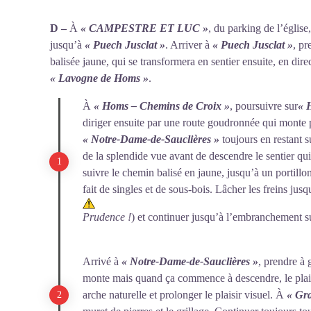
D –
À
«
CAMPESTRE ET LUC »
, du parking de l’église
jusqu’à
« Puech Jusclat »
. Arriver à
« Puech Jusclat »
, pr
balisée jaune, qui se transformera en sentier ensuite, en dir
« Lavogne de Homs »
.
À
« Homs – Chemins de Croix »
, poursuivre sur
« 
diriger ensuite par une route goudronnée qui monte 
« Notre-Dame-de-Sauclières »
toujours en restant s
de la splendide vue avant de descendre le sentier q
suivre le chemin balisé en jaune, jusqu’à un portillon
fait de singles et de sous-bois. Lâcher les freins jus
Prudence !
) et continuer jusqu’à l’embranchement s
Arrivé à
« Notre-Dame-de-Sauclières »
, prendre à 
monte mais quand ça commence à descendre, le plais
arche naturelle et prolonger le plaisir visuel. À
« Gra