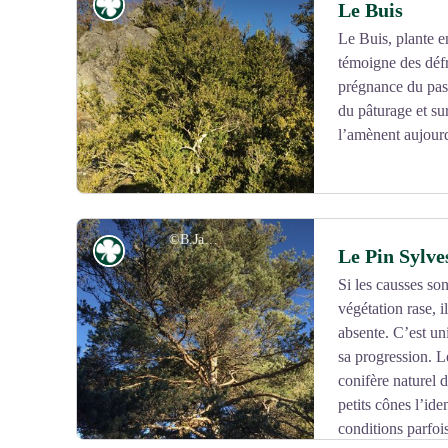
Flore
Le Buis
bergeries.
Le Buis, plante 
témoigne des défr
Voir l'image en plein écran
prégnance du past
du pâturage et su
l’amènent aujourd
©B.Jauré
Flore
Le Pin Sylve
Si les causses so
végétation rase, il
Voir l'image en plein écran
absente. C’est un
sa progression. Le
conifère naturel 
petits cônes l’ide
conditions parfoi