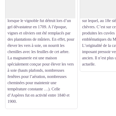
Voir l'image en plein écran
Industrie très importante dans la région,
1724, la famille est 
la production de soie à Aspères se
Le nom MAS des C
substitua un temps à l’activité locale
à un lieu-dit où le v
lorsque le vignoble fut détruit lors d’un
sur lequel, au 18e siè
gel dévastateur en 1709. A l’époque,
chèvres. C’est sur ce
vignes et oliviers ont été remplacés par
produites les cuvées 
des plantations de mûriers. En effet, pour
emblématiques du M
élever les vers à soie, on nourrit les
L’originalité de la c
chenilles avec les feuilles de cet arbre.
imposant pressoir ver
La magnanerie est une maison
ancien. Il n’est plus u
spécialement conçue pour élever les vers
actuelle.
à soie (hauts plafonds, nombreuses
fenêtres pour l’aération, nombreuses
cheminées pour maintenir une
température constante …). Celle
d’Aspères fut en activité entre 1840 et
1900.