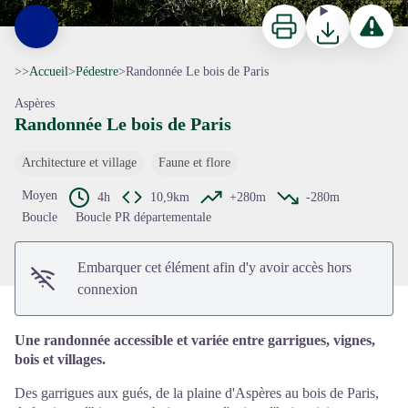
Imprimer
Télécharger
Signaler 
>>
Accueil
>
Pédestre
>
Randonnée Le bois de Paris
Aspères
Randonnée Le bois de Paris
Architecture et village
Faune et flore
Voir l'image en plein écran
Moyen
4h
10,9km
+280m
-280m
Boucle
Boucle PR départementale
Embarquer cet élément afin d'y avoir accès hors
connexion
Une randonnée accessible et variée entre garrigues, vignes,
bois et villages.
Des garrigues aux gués, de la plaine d'Aspères au bois de Paris,