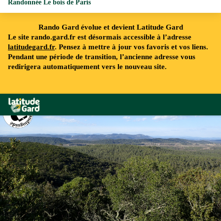
Randonnée Le bois de Paris
Rando Gard évolue et devient Latitude Gard
Le site rando.gard.fr est désormais accessible à l’adresse
latitudegard.fr
. Pensez à mettre à jour vos favoris et vos liens.
Pendant une période de transition, l’ancienne adresse vous
redirigera automatiquement vers le nouveau site.
Rando Gard
Vue sur la plaine - A GRIFFON