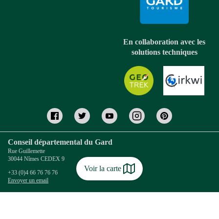
En collaboration avec les
solutions techniques
Conseil départemental du Gard
Rue Guillemette
30044 Nîmes CEDEX 9
Voir la carte
+33 (0)4 66 76 76 76
Envoyer un email
Coordonnées Gard Tourisme
13 rue Raymond Marc - B.P. 122
30010 NIMES Cedex 4