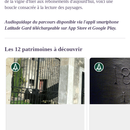
de la vigne d'hier aux reboisements d'aujourd'hui, voici une
boucle consacrée à la lecture des paysages.
Audioguidage du parcours disponible via l'appli smartphone
Latitude Gard téléchargeable sur App Store et Google Play.
Les 12 patrimoines à découvrir
Histoire
Histoire
L'ancienne magnanerie
Mas des Cabres
Cette énorme bâtisse de 3 étages était
Le MAS des CABRE
dédiée à l’élevage du vers à soie.
viticole familial en