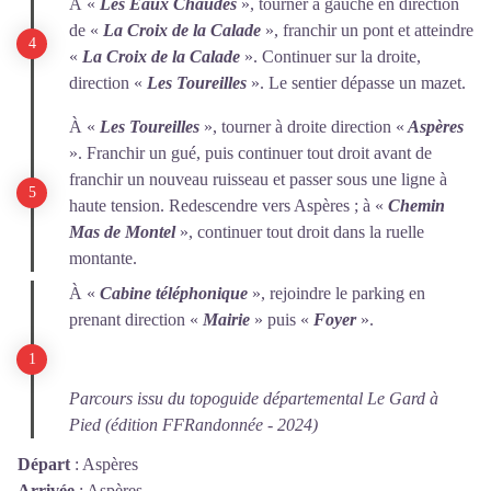
À «
Les Eaux Chaudes
», tourner à gauche en direction
de «
La
Croix de la Calade
», franchir un pont et atteindre
«
La Croix de la
Calade
». Continuer sur la droite,
direction «
Les Toureilles
». Le sentier dépasse un mazet.
À «
Les Toureilles
», tourner à droite direction «
Aspères
». Franchir un gué, puis continuer tout droit avant de
franchir un nouveau ruisseau et passer sous une ligne à
haute tension. Redescendre vers Aspères ; à «
Chemin
Mas de Montel
», continuer tout droit dans la ruelle
montante.
À «
Cabine téléphonique
», rejoindre le parking en
prenant direction «
Mairie
» puis «
Foyer
».
Parcours issu du topoguide départemental Le Gard à
Pied (édition FFRandonnée - 2024)
Départ
:
Aspères
Arrivée
:
Aspères