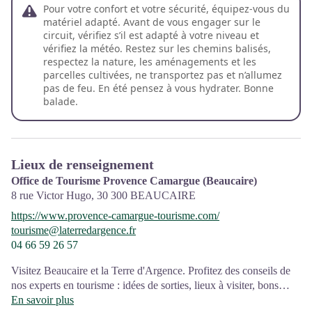
Pour votre confort et votre sécurité, équipez-vous du
matériel adapté. Avant de vous engager sur le
circuit, vérifiez s’il est adapté à votre niveau et
vérifiez la météo. Restez sur les chemins balisés,
respectez la nature, les aménagements et les
parcelles cultivées, ne transportez pas et n’allumez
pas de feu. En été pensez à vous hydrater. Bonne
balade.
Lieux de renseignement
Office de Tourisme Provence Camargue (Beaucaire)
8 rue Victor Hugo,
30 300
BEAUCAIRE
https://www.provence-camargue-tourisme.com/
tourisme@laterredargence.fr
04 66 59 26 57
Visitez Beaucaire et la Terre d'Argence. Profitez des conseils de
nos experts en tourisme : idées de sorties, lieux à visiter, bons
plans pour rendre vos vacances inoubliables !
En savoir plus