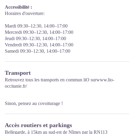
N'hésitez pas à nous rendre visite à la Maison du Tourisme et du
Accessibilité
:
Patrimoine, à nous téléphoner ou nous contacter sur les réseaux
Horaires d'ouverture:
sociaux !
Mardi 09:30–12:30, 14:00–17:00
Mercredi 09:30–12:30, 14:00–17:00
Jeudi 09:30–12:30, 14:00–17:00
Vendredi 09:30–12:30, 14:00–17:00
Samedi 09:30–12:30, 14:00–17:00
Transport
Retrouvez tous les transports en commun liO sur
www.lio-
occitanie.fr/
Sinon, pensez au covoiturage !
Accès routiers et parkings
Bellegarde, à 15km au sud-est de Nîmes par la RN113