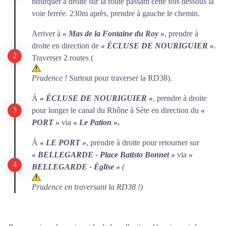
bifurquer à droite sur la route passant cette fois dessous la
voie ferrée. 230m après, prendre à gauche le chemin.
Arriver à
« Mas de la Fontaine du Roy »
, prendre à
droite en direction de
« ÉCLUSE DE NOURIGUIER »
.
Traverser 2 routes (
Prudence !
Surtout pour traverser la RD38).
Á
« ÉCLUSE DE NOURIGUIER »
, prendre à droite
pour longer le canal du Rhône à Sète en direction du
«
PORT »
via
« Le Pation »
.
Á
« LE PORT »
, prendre à droite pour retourner sur
« BELLEGARDE - Place Batisto Bonnet »
via
«
BELLEGARDE - Église »
(
Prudence en traversant la RD38 !)