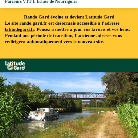
Parcours VTT L'Ecluse de Nourriguier
Rando Gard évolue et devient Latitude Gard
Le site rando.gard.fr est désormais accessible à l’adresse
latitudegard.fr
. Pensez à mettre à jour vos favoris et vos liens.
Pendant une période de transition, l’ancienne adresse vous
redirigera automatiquement vers le nouveau site.
Rando Gard
Canal du Rhône à Sète - © A. GRIFFON - Dpt30