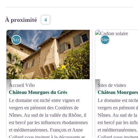
À proximité
4
Accueil Vélo
Sites de visites
Accueil Vélo
Sites de visites
Cadran solaire - Château Mourgues du Grès
Cadran solaire - Château 
Château Mourgues du Grès
Château Mourgues
Le domaine est niché entre vignes et
Le domaine est niché
vergers en piémont des Costières de
vergers en piémont d
Nîmes. Au sud de la vallée du Rhône, il
Nîmes. Au sud de la 
est bercé par les influences rhodaniennes
est bercé par les in
et méditerranéennes. François et Anne
et méditerranéennes.
Collard vous invitent à la découverte et
Collard vous invitent