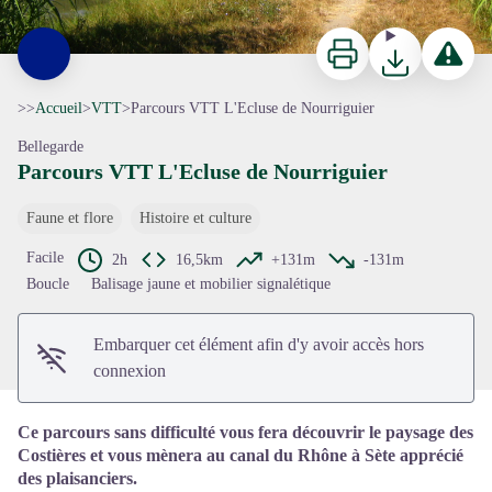
Imprimer
Télécharger
Signaler 
>>
Accueil
>
VTT
>
Parcours VTT L'Ecluse de Nourriguier
Bellegarde
Parcours VTT L'Ecluse de Nourriguier
Faune et flore
Histoire et culture
Voir l'image en plein écran
Facile
2h
16,5km
+131m
-131m
Boucle
Balisage jaune et mobilier signalétique
Embarquer cet élément afin d'y avoir accès hors
connexion
Ce parcours sans difficulté vous fera découvrir le paysage des
Costières et vous mènera au canal du Rhône à Sète apprécié
des plaisanciers.