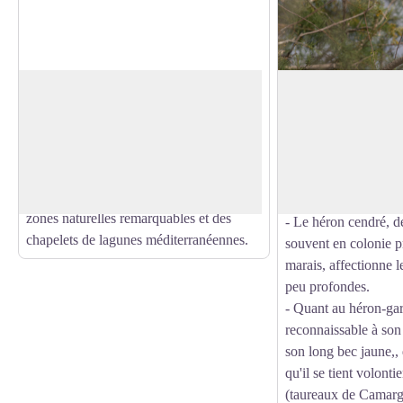
Canal du Rhône à Sète
Le Hérons
Le canal du Rhône à Sète relie le Rhône,
9 espèces de hérons
dans le Gard, au port maritime de Sète,
se retrouvent sur le
Voir l'image en plein écran
dans l'Hérault. Sur une 68 km de linéaire,
Camargue gardoise.
il irrigue 20 communes pour environ 200
Les 2 plus connues s
000 habitants concernés, et traverse des
cendré et du héron g
zones naturelles remarquables et des
- Le héron cendré, de
chapelets de lagunes méditerranéennes.
souvent en colonie p
marais, affectionne l
peu profondes.
- Quant au héron-ga
reconnaissable à son
son long bec jaune,, 
qu'il se tient volonti
(taureaux de Camargu