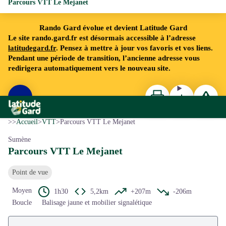
Parcours VTT Le Mejanet
Rando Gard évolue et devient Latitude Gard
Le site rando.gard.fr est désormais accessible à l’adresse
latitudegard.fr
. Pensez à mettre à jour vos favoris et vos liens.
Pendant une période de transition, l’ancienne adresse vous
redirigera automatiquement vers le nouveau site.
Imprimer
Télécharger
Signaler 
Voir l'image en plein écran
Rando Gard
Fanny Alibert
>>
Accueil
>
VTT
>
Parcours VTT Le Mejanet
Sumène
Parcours VTT Le Mejanet
Point de vue
Moyen
1h30
5,2km
+207m
-206m
Boucle
Balisage jaune et mobilier signalétique