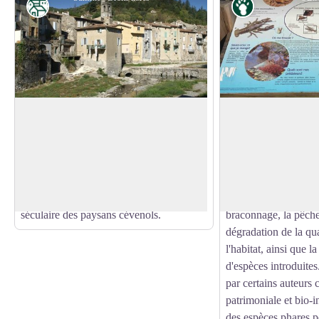
Patrimoine
Faune
Sumène, cité cévenole
Ecrevisse à pattes 
Située à 1h à l’ouest de Nîmes, dans le
Comme les autres esp
Parc National des Cévennes, Sumène se
autochtones de l'oues
Voir l'image en plein écran
découvre au débouché des Gorges du
est en rapide et cons
Rieutord, nichée au cœur de montagnes
plusieurs décennies,
façonnées en terrasses, témoins du travail
pressions anthropiq
séculaire des paysans cévenols.
braconnage, la pêche 
dégradation de la qua
l'habitat, ainsi que 
d'espèces introduites
par certains auteur
patrimoniale et bio-i
des espèces phares 