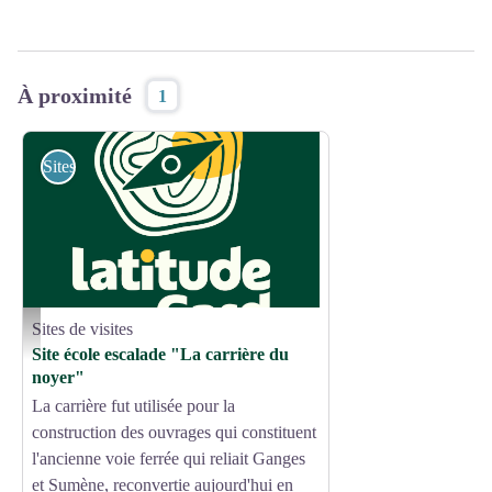
À proximité
1
Sites de visites
Sites de visites
Site école Sumène - Fanny ALIBERT
Site école escalade "La carrière du
noyer"
La carrière fut utilisée pour la
construction des ouvrages qui constituent
l'ancienne voie ferrée qui reliait Ganges
et Sumène, reconvertie aujourd'hui en