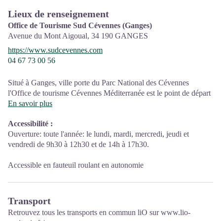
Lieux de renseignement
Office de Tourisme Sud Cévennes (Ganges)
Avenue du Mont Aigoual,
34 190
GANGES
https://www.sudcevennes.com
04 67 73 00 56
Situé à Ganges, ville porte du Parc National des Cévennes
l'Office de tourisme Cévennes Méditerranée est le point de départ
idéal pour partir à la découverte de richesses authentiques entre
En savoir plus
Garrigue et Cévennes.
Accessibilité
:
L'équipe de l'office de tourisme, experte de sa destination vous
Ouverture: toute l'année: le lundi, mardi, mercredi, jeudi et
conseille, vous propose, organise votre séjour en personnalisant
vendredi de 9h30 à 12h30 et de 14h à 17h30.
ses réponses en fonction de vos attentes et de vos envies ! Nous
vous invitons à entrer dans un univers où hommes et nature, où
Accessible en fauteuil roulant en autonomie
gastronomie et ambiances sont aux sources du vivre vrai !!
Bienvenue en Sud Cévennes.
Transport
Retrouvez tous les transports en commun liO sur
www.lio-