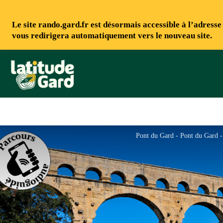
Le site rando.gard.fr est désormais accessible à l’adress
vous redirigera automatiquement vers le nouveau site.
Rando Gard