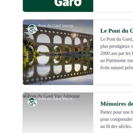
Pont du Gard inscript à l'Unesco - ©A. Rodriguez
Patrimoine
Le Pont du 
Le Pont du Gard, 
plus prestigieux v
Voir l'image en plein écran
2000 ans par les 
au Patrimoine mo
écrin naturel prés
Pont du Gard Vue Aérienne - Pont-du-Gard-vue-aerienne ©J.M André_GardTourisme (1)
Patrimoine
Mémoires de
Partez pour une b
pour comprendre
Voir l'image en plein écran
au fil des siècles.