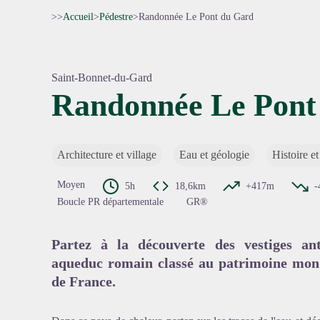
>>
Accueil
>
Pédestre
>
Randonnée Le Pont du Gard
Saint-Bonnet-du-Gard
Randonnée Le Pont
Voir l'
Architecture et village
Eau et géologie
Histoire et
Moyen
5h
18,6km
+417m
-
Boucle PR départementale
GR®
Partez à la découverte des vestiges ant
aqueduc romain classé au patrimoine mon
de France.