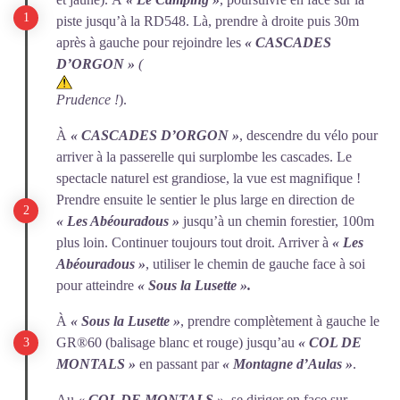
piste jusqu’à la RD548. Là, prendre à droite puis 30m
après à gauche pour rejoindre les
« CASCADES
D’ORGON »
(
Prudence !
).
À
« CASCADES D’ORGON »
, descendre du vélo pour
arriver à la passerelle qui surplombe les cascades. Le
spectacle naturel est grandiose, la vue est magnifique !
Prendre ensuite le sentier le plus large en direction de
« Les Abéouradous »
jusqu’à un chemin forestier, 100m
plus loin. Continuer toujours tout droit. Arriver à
« Les
Abéouradous »
, utiliser le chemin de gauche face à soi
pour atteindre
« Sous la Lusette ».
À
« Sous la Lusette »
, prendre complètement à gauche le
GR®60 (balisage blanc et rouge) jusqu’au
« COL DE
MONTALS »
en passant par
« Montagne d’Aulas »
.
Au
« COL DE MONTALS »
, se diriger en face sur