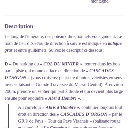
montagne.
Description
Le long de l'itinéraire, des poteaux directionnels vous guident. Le
nom de lieu-dits et/ou de direction à suivre est indiqué en
italique
gras
et entre guillemets. Suivez le descriptif ci-dessous:
D –
Du parking du
« COL DU MINIER »
, rentrer dans les bois
par la piste qui monte en face en direction de
« CASCADES
D’ORGON »
(vous croiserez peut-être d’autres vététistes en sens
inverse faisant la Grande Traversée du Massif Central). À environ
200m, prendre un sentier qui part à droite et qui devient plus large
ensuite pour rejoindre
« Abri d’Hombre »
.
Au carrefour
« Abris d’Hombre »
, continuer toujours tout
droit en direction des
« CASCADES D’ORGON »
par le
GR® de Pays « Tour du Pays Viganais » (balisage rouge
et jaune). À
« Le Camping »
, poursuivre en face sur la