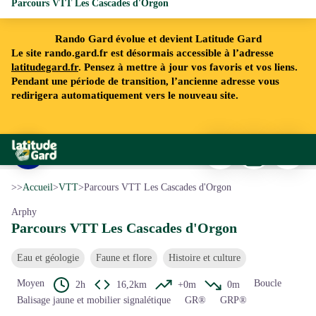
Parcours VTT Les Cascades d'Orgon
Rando Gard évolue et devient Latitude Gard
Le site rando.gard.fr est désormais accessible à l’adresse
latitudegard.fr
. Pensez à mettre à jour vos favoris et vos liens.
Pendant une période de transition, l’ancienne adresse vous
redirigera automatiquement vers le nouveau site.
Imprimer
Télécharger
Signaler 
Rando Gard
Vue sur les Cévennes - © B. JAURE - Gard Tourisme
Voir l'image en plein écran
>>
Accueil
>
VTT
>
Parcours VTT Les Cascades d'Orgon
Arphy
Parcours VTT Les Cascades d'Orgon
Eau et géologie
Faune et flore
Histoire et culture
Moyen
Boucle
2h
16,2km
+0m
0m
Balisage jaune et mobilier signalétique
GR®
GRP®