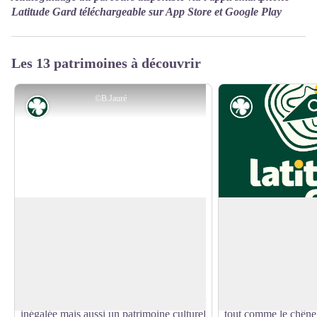
Latitude Gard téléchargeable sur App Store et Google Play
Les 13 patrimoines à découvrir
©B.Jauré
Flore
Flore
La Hetraie
La Hetraie
Le Parc national des Cévennes, c'est un
Le Hêtre commun, Fa
joyau de nature. L'eau, l'air et le ciel sont
couramment désign
Voir l'image en plein écran
d'une grande pureté. Ce territoire
le hêtre est une espèc
d'exception offre une diversité de
caduques, indigène 
paysages, de faune et de flore absolument
appartenant à la fam
inégalée mais aussi un patrimoine culturel
tout comme le chêne e