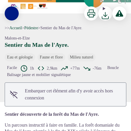
Imprimer
Télécharger
Signaler 
>>
Accueil
>
Pédestre
>
Sentier du Mas de l'Ayre.
Malons-et-Elze
Sentier du Mas de l'Ayre.
Eau et géologie
Faune et flore
Milieu naturel
Voir l'image en plein écran
Facile
Boucle
1h
2,9km
+77m
-76m
Balisage jaune et mobilier signalétique
Embarquer cet élément afin d'y avoir accès hors
connexion
Sentier découverte de la forêt du Mas de l'Ayre.
Un parcours instructif à faire en famille. La forêt domaniale du