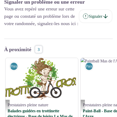
Signaler un problème ou une erreur
Vous avez repéré une erreur sur cette
page ou constaté un problème lors de
Signaler
votre randonnée, signalez-les nous ici :
À proximité
3
Prestataires pleine nature
Prestataires pleine 
Prestataires pleine nature
Prestataires pleine n
Logo - Vincent Bres
Paintball Mas de l'Ayre - V
Balades guidées en trottinette
Paint-Ball - Base d
électrique - Base de loisirs Le Mas de
l'Ayre