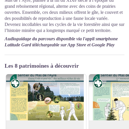
Mas de l’Ayre, plantée à la fin du XIXe siècle à l’époque du
grand reboisement régional, alterne avec des coins de prairies
ouvertes. Ensemble, ces deux milieux offrent le gîte, le couvert et
des possibilités de reproduction à une faune locale variée.
Devenez incollables sur les cycles de la vie forestière ainsi que sur
l’histoire minière qui a longtemps marqué ce petit territoire.
Audioguidage du parcours disponible via l'appli smartphone
Latitude Gard téléchargeable sur App Store et Google Play
Les 8 patrimoines à découvrir
©ccmontlozere
©ccmont
Flore
Flore
Entre forêt et prairie.
Le renouvellement d