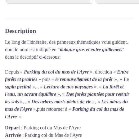
Voir l'image en plein écran
Description
Le long de l'itinéraire, des panneaux thématiques vous guident,
dont le nom est indiqué en "
italique gras et entre guillemets
"
dans le descriptif ci-dessous:
Depuis «
Parking du col du mas de l'Ayre
», direction «
Entre
forêts et prairie
s
» puis «
le renouvellement de la forêt
», «
Le
sapin pectiné
», , «
Lecture de nos paysages
», «
La forêt et
l'eau, un savant équilibre
», «
Des forêts plantées pour retenir
les sols
», , «
Des arbres morts pleins de vie
», «
Les mines du
mas de l'Ayre
»,puis retourner à «
Parking du col du mas de
l'Ayre
»
Départ
:
Parking col du Mas de l'Ayre
Arrivée
:
Parking col du Mas de l'Ayre