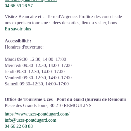
04 66 59 26 57
Visitez Beaucaire et la Terre d'Argence. Profitez des conseils de
nos experts en tourisme : idées de sorties, lieux à visiter, bons
plans pour rendre vos vacances inoubliables !
En savoir plus
N'hésitez pas à nous rendre visite à la Maison du Tourisme et du
Accessibilité
:
Patrimoine, à nous téléphoner ou nous contacter sur les réseaux
Horaires d'ouverture:
sociaux !
Mardi 09:30–12:30, 14:00–17:00
Mercredi 09:30–12:30, 14:00–17:00
Jeudi 09:30–12:30, 14:00–17:00
Vendredi 09:30–12:30, 14:00–17:00
Samedi 09:30–12:30, 14:00–17:00
Office de Tourisme Uzès - Pont du Gard (bureau de Remoulins)
Place des Grands Jours,
30 210
REMOULINS
https://www.uzes-pontdugard.com/
info@uzes-pontdugard.com
04 66 22 68 88