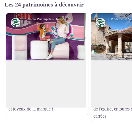
Les 24 patrimoines à découvrir
Photo Pricinipale - Haribo
Patrimoine
Patrimoine
Musée du Bonbon HARIBO
Vers-Pont-du- Gar
En 2026, le Musée HARIBO célèbre un
Village fleuri, Vers
anniversaire exceptionnel : 30 ans de
réputé pour la qualit
Voir l'image en plein écran
gourmandise, de souvenirs et d’émotions
servit à la construct
partagées ! Depuis trois décennies, petits
Au XIe siècle, il est
et grands plongent dans l’univers coloré
monastère, de quelq
et joyeux de la marque !
de l'église, entourés
carrées.