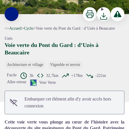
Imprimer
Télécharger
Signaler 
>>
Accueil
>
Cyclo
>
Voie verte du Pont du Gard : d’Uzès à Beaucaire
Uzès
Voie verte du Pont du Gard : d’Uzès à
Beaucaire
Voir l'image en plein écran
Architecture et village
Vignoble et terroir
Facile
3h
32,7km
+178m
-221m
Aller-retour
Voie Verte
Embarquer cet élément afin d'y avoir accès hors
connexion
Cette voie verte vous plonge au cœur de l’histoire avec la
découverte du site majestueux du Pont du Gard, Patrimoine