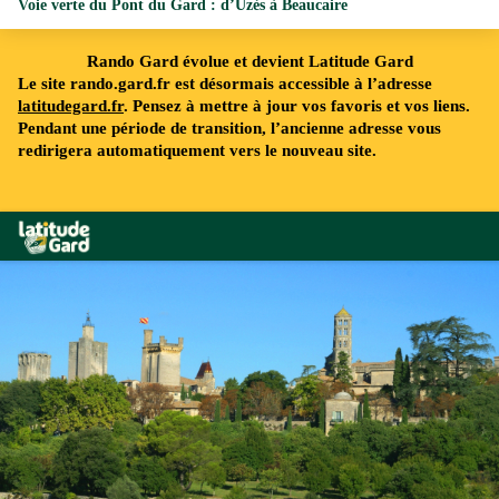
Voie verte du Pont du Gard : d’Uzès à Beaucaire
Rando Gard évolue et devient Latitude Gard
Le site rando.gard.fr est désormais accessible à l’adresse
latitudegard.fr
. Pensez à mettre à jour vos favoris et vos liens.
Pendant une période de transition, l’ancienne adresse vous
redirigera automatiquement vers le nouveau site.
Rando Gard
Le Duché d'Uzès - © Gard Tourisme