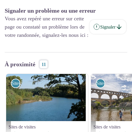
Signaler un problème ou une erreur
Vous avez repéré une erreur sur cette
page ou constaté un problème lors de
Signaler
votre randonnée, signalez-les nous ici :
À proximité
11
Sites de visites
Sites de visites
Sites de visites
Sites de visites
Baignade Remoulins - DPUPG_Romane Jacquinot
Baignade au Pont du Gard 