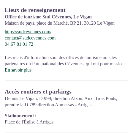
Lieux de renseignement
Office de tourisme Sud Cévennes, Le Vigan
Maison de pays, place du Marché, BP 21,
30120
Le Vigan
https://sudcevennes.com/
contact@sudcevennes.com
04 67 81 01 72
Les relais d'information sont des offices de tourisme ou sites
partenaires du Parc national des Cévennes, qui ont pour mission
l'information et la sensibilisation sur l'offre de découverte et
En savoir plus
d'animations ainsi que les règles à adopter en cœur de Parc.
Ouvert toute l'année (se renseigner pour les jours et horaires
Accès routiers et parkings
d'ouverture en période hivernale)
Depuis Le Vigan, D 999, direction Alzon. Aux Trois Ponts,
prendre la D 789 direction Aumessas - Arrigas
Stationnement :
Place de l'Église à Arrigas