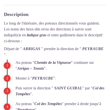
Description
Le long de l'itinéraire, des poteaux directionnels vous guident.
Les noms des lieux-dits et/ou des directions à suivre sont
indiqué(e)s en
italique gras
et entre guillemets dans le descriptif
ci-dessous :
Départ de "
ARRIGAS
" prendre la direction de "
PEYRAUBE
".
Au poteau "
Chemin de la Vignasse
" continuer sur
"
Arrigas – Tenni
s
".
Monter à "
PEYRAUBE
".
Puis suivre la direction "
SAINT GUIRAL
" par "
Col des
Tempêtes
".
Au poteau "
Col des Tempêtes
" prendre à droite jusqu’à
"
Peyrebesse
".