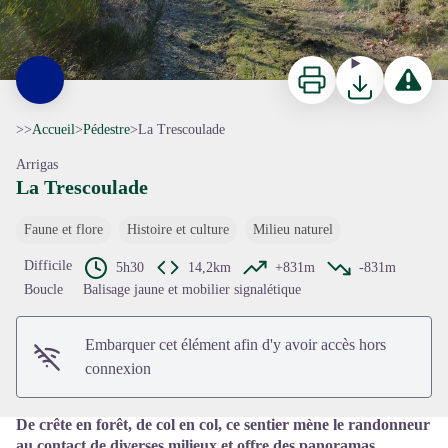
Imprimer
Télécharger
Signaler 
>>
Accueil
>
Pédestre
>
La Trescoulade
Arrigas
La Trescoulade
Faune et flore
Histoire et culture
Milieu naturel
Voir l'image en plein écran
Difficile
5h30
14,2km
+831m
-831m
Boucle
Balisage jaune et mobilier signalétique
Embarquer cet élément afin d'y avoir accès hors
connexion
De crête en forêt, de col en col, ce sentier mène le randonneur
au contact de diverses milieux et offre des panoramas