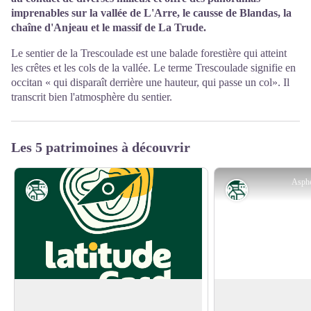
imprenables sur la vallée de L'Arre, le causse de Blandas, la
chaîne d'Anjeau et le massif de La Trude.
Le sentier de la Trescoulade est une balade forestière qui atteint
les crêtes et les cols de la vallée. Le terme Trescoulade signifie en
occitan « qui disparaît derrière une hauteur, qui passe un col». Il
transcrit bien l'atmosphère du sentier.
Les 5 patrimoines à découvrir
Asphe
Patrimoine
Patrimoine
Moulin d'Arrigas
Arrigas, la légende
Rénovation du moulin et de son
Entre vallée et mont