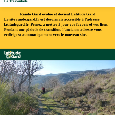
La Trescoulade
Rando Gard évolue et devient Latitude Gard
Le site rando.gard.fr est désormais accessible à l’adresse
latitudegard.fr
. Pensez à mettre à jour vos favoris et vos liens.
Pendant une période de transition, l’ancienne adresse vous
redirigera automatiquement vers le nouveau site.
Rando Gard
Descente sur Arrigas - © Nathalie Thomas