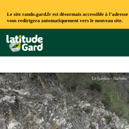
Le site rando.gard.fr est désormais accessible à l’adress
vous redirigera automatiquement vers le nouveau site.
Rando Gard