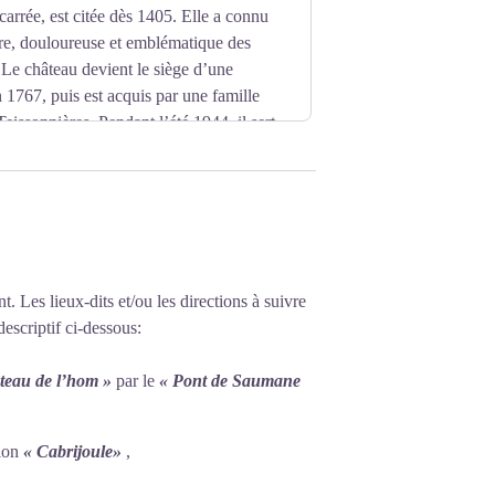
carrée, est citée dès 1405. Elle a connu
ire, douloureuse et emblématique des
. Le château devient le siège d’une
 1767, puis est acquis par une famille
 Teissonnières. Pendant l’été 1944, il sert
Intérieur) du Gard et de la basse Lozère
t y organise des colonies de vacances. Au-
t. Les lieux-dits et/ou les directions à suivre
descriptif ci-dessous:
eau de l’hom »
par le
« Pont de Saumane
tion
« Cabrijoule»
,