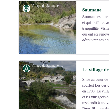
Village de Saumane - Mairie de saumane
Patrimoine
Saumane
Saumane est une 
et qui s’efforce 
Voir l'image en plein écran
tranquillité. Visi
qui ont été réno
découvrez ses no
Village de Saumane - Nathalie Thomas
Histoire
Le village 
Situé au cœur de
Voir l'image en plein écran
souffert lors des 
en 1703. Le villag
et les villageois
resplendit à nouve
Deux filatures de