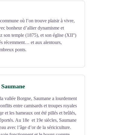
commune où l’on trouve plaisir à vivre,
avec bonheur d’allier dynamisme et
tez son temple (1875), et son église (XII°)
vés récemment… et aux alentours,
mbreux ponts.
de Saumane
 la vallée Borgne, Saumane a lourdement
conflits entre camisards et troupes royales
e et les hameaux ont été pillés et brûlés,
 déportés. Au 18e et 19e siècles, Saumane
au avec l’âge d’or de la sériciculture.
 soie fonctionnent et le bourg compte