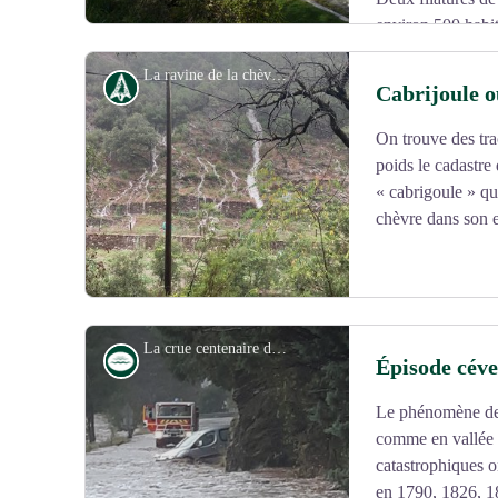
environ 500 habi
mondiale, Saumane est un point d’appui de la résistanc
La ravine de la chèvre ou Pisse Cabre - Gabin Lasherme
Aujourd’hui, la population est très dynamique et le vill
Histoire
Cabrijoule o
le tourisme durable.
On trouve des tra
Voir l'image en plein écran
poids le cadastre
« cabrigoule » qui
chèvre dans son e
La crue centenaire du 19 septembre 2020 à Saumane - Gabin Lasherme
Eau
Épisode céve
Le phénomène des
Voir l'image en plein écran
comme en vallée 
catastrophiques 
en 1790, 1826, 1