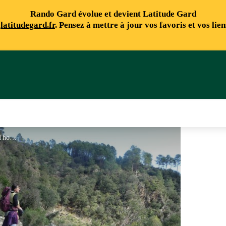
Rando Gard évolue et devient Latitude Gard
e
latitudegard.fr
. Pensez à mettre à jour vos favoris et vos lie
Le Gardon - Nathalie Thomas