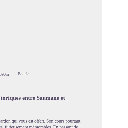
image en plein écran
Boucle
-390m
storiques entre Saumane et
ardon qui vous est offert. Son cours pourtant
aines, furieusement mémorables. En passant de