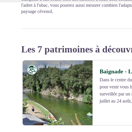
l'adret à l'ubac, vous pourrez aussi mesurer combien l'adap
paysage cévenol.
Les 7 patrimoines à découv
plan d'eau saumane - Mairie de Saumane
Patrimoine
Baignade - L
Dans le centre du
pour venir vous b
surveillée par u
juillet au 24 aoû