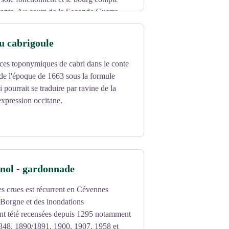
tants. Au cours de la Seconde Guerre
e cévenole.
age mise sur la découverte de la nature et
u cabrigoule
ces toponymiques de cabri dans le conte
 de l'époque de 1663 sous la formule
 pourrait se traduire par ravine de la
xpression occitane.
nol - gardonnade
 crues est récurrent en Cévennes
Borgne et des inondations
ont tété recensées depuis 1295 notamment
848, 1890/1891, 1900, 1907, 1958 et