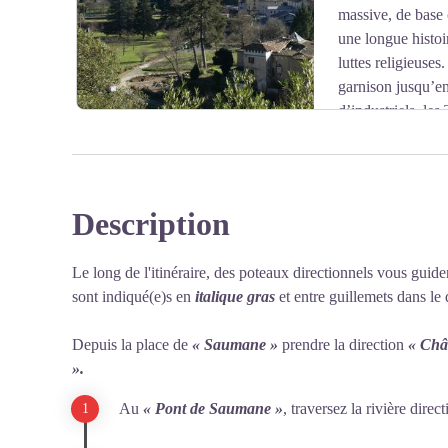
massive, de base 
une longue histo
luttes religieuses
garnison jusqu’en
d’industriels, les
de siège à l’état-major des FFI (Forces Françaises de l’
sous l’autorité du commandant Audibert.
Plus tard, l’association l’Enfance ouvrière l’acquiert e
jourd’hui, il est devenu un camping.
Description
Voir l'image en plein écran
Le long de l'itinéraire, des poteaux directionnels vous guiden
sont indiqué(e)s en
italique gras
et entre guillemets dans le 
Depuis la place de
« Saumane »
prendre la direction
« Chât
».
Au
« Pont de Saumane »
, traversez la rivière direc