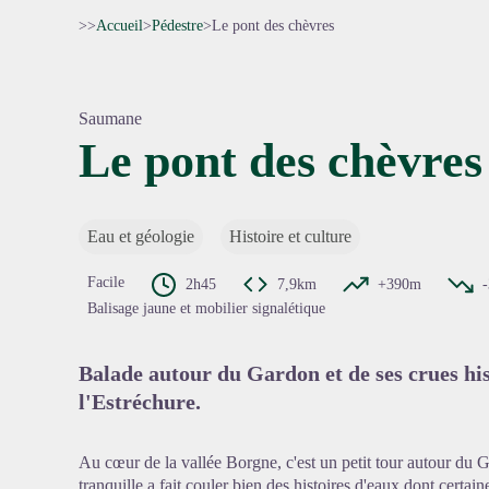
>>
Accueil
>
Pédestre
>
Le pont des chèvres
Saumane
Le pont des chèvres
Voir l'
Eau et géologie
Histoire et culture
Facile
2h45
7,9km
+390m
Balisage jaune et mobilier signalétique
Balade autour du Gardon et de ses crues hi
l'Estréchure.
Au cœur de la vallée Borgne, c'est un petit tour autour du G
tranquille a fait couler bien des histoires d'eaux dont cert