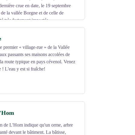
dernière crue en date, le 19 septembre
 de la vallée Borgne et de celle de
té très fortement impactés.
du sud, le « marin », pousse les nuages
circonstances, provoquent de très violents
e
es et les eaux se déversent dans les
e premier « village-rue » de la Vallée
ent en quelques heures, en transportant
aux passants ses maisons accolées de
e la route typique en pays cévenol. Venez
 ! L'eau y est si fraîche!
l'Hom
nom de L'Hom indique qu'un orme, arbre
planté devant le bâtiment. La bâtisse,