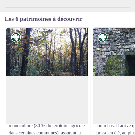
Les 6 patrimoines à découvrir
Flore
Flore
Ancienne Châtaigneraie
Source Captée
Nous ne voyons aujourd'hui que des
Preuve du travail de 
lambeaux de la châtaigneraie cévenole,
galerie est entièreme
Voir l'image en plein écran
souvent étouffé par le pin maritime ou
sèches. Des conduite
par le chêne vert. Or depuis plusieurs
(à l'intérieur) amenai
siècles c’était pratiquement une
source jusqu'au prieu
monoculture (80 % du territoire agricole
contrebas. Il arrive 
dans certaines communes), assurant la
tarisse en été, au plu