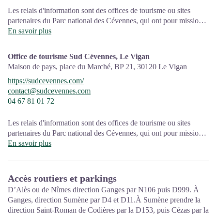
Les relais d'information sont des offices de tourisme ou sites
partenaires du Parc national des Cévennes, qui ont pour mission
l'information et la sensibilisation sur l'offre de découverte et
En savoir plus
d'animations ainsi que les règles à adopter en cœur de Parc.
Office de tourisme Sud Cévennes, Le Vigan
Ouvert toute l'année (se renseigner pour les jours et horaires
Maison de pays, place du Marché, BP 21,
30120
Le Vigan
d'ouverture en période hivernale)
https://sudcevennes.com/
contact@sudcevennes.com
04 67 81 01 72
Les relais d'information sont des offices de tourisme ou sites
partenaires du Parc national des Cévennes, qui ont pour mission
l'information et la sensibilisation sur l'offre de découverte et
En savoir plus
d'animations ainsi que les règles à adopter en cœur de Parc.
Ouvert toute l'année (se renseigner pour les jours et horaires
Accès routiers et parkings
d'ouverture en période hivernale)
D’Alès ou de Nîmes direction Ganges par N106 puis D999. À
Ganges, direction Sumène par D4 et D11.À Sumène prendre la
direction Saint-Roman de Codières par la D153, puis Cézas par la