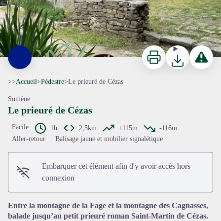
Imprimer
Télécharger
Signaler 
>>
Accueil
>
Pédestre
>
Le prieuré de Cézas
Sumène
Le prieuré de Cézas
Facile
1h
2,5km
+115m
-116m
Aller-retour
Balisage jaune et mobilier signalétique
Voir l'image en plein écran
Embarquer cet élément afin d'y avoir accès hors
connexion
Entre la montagne de la Fage et la montagne des Cagnasses,
balade jusqu’au petit prieuré roman Saint-Martin de Cézas.