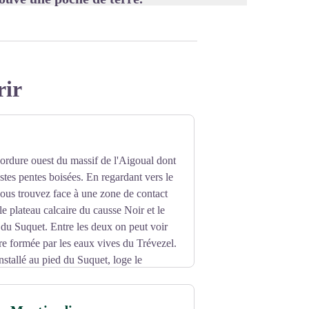
rir
bordure ouest du massif de l'Aigoual dont
astes pentes boisées. En regardant vers le
ous trouvez face à une zone de contact
le plateau calcaire du causse Noir et le
 du Suquet. Entre les deux on peut voir
re formée par les eaux vives du Trévezel.
nstallé au pied du Suquet, loge le
s pestiférés" de Jean Carrière.