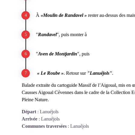
À
«Moulin de Randavel »
rester au-dessus des mais
"
Randavel
", puis monter à
"
Aven de Montjardin
", puis
« Le Roube »
.
R
etour sur
"Lanuéjols"
.
Balade extraite du cartoguide Massif de l’Aigoual, mis 
Causses Aigoual Cévennes dans le cadre de la Collection E
Pleine Nature.
Départ
:
Lanuéjols
Arrivée
:
Lanuéjols
Communes traversées
:
Lanuéjols