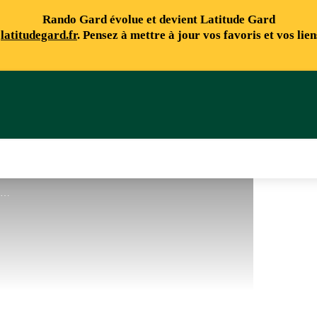
Rando Gard évolue et devient Latitude Gard
e
latitudegard.fr
. Pensez à mettre à jour vos favoris et vos lie
Vue - Béatrice Galzin