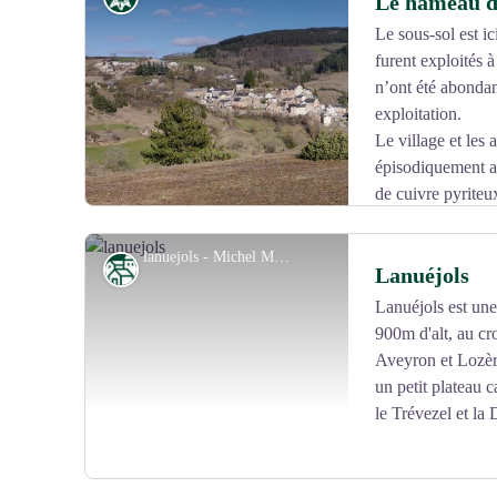
Le hameau d
Le sous-sol est ic
furent exploités 
Voir l'image en plein écran
n’ont été abondan
exploitation.
Le village et les
épisodiquement a
de cuivre pyriteu
découvre un filon d'argent à Montjardin. Il est exploi
1908, la société minière et métallurgique de Villemagn
lanuejols - Michel Monnot
Patrimoine
Lanuéjols
que d'autres, dans tout secteur. La galerie de Montjard
active et plus de 400 mineurs sont alors employés sur l
Lanuéjols est un
définitivement en 1932 et le village des mineurs, près 
900m d'alt, au c
Voir l'image en plein écran
de vacances.
Aveyron et Lozère
un petit plateau c
le Trévezel et la