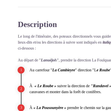
Description
Voir l'image en plein écran
Le long de l'itinéraire, des poteaux directionnels vous guide
lieux-dits et/ou les directions à suivre sont indiqués en
itali
ci-dessous :
Au départ de "
Lanuéjol
s", prendre la direction La Foulquar
Au carrefour "
La Cambieyre
" direction "L
e Roube
À
« Le Roube »
suivre la direction de
"Randavel 
caravanes et monter dans la forêt de conifères.
À
« La Pousounyère »
prendre le chemin sur la ga