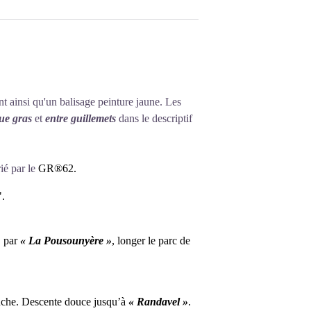
nt ainsi qu'un balisage peinture jaune. Les
que gras
et
entre guillemets
dans le descriptif
ié par le
GR®62.
".
»
par
« La Pousounyère »
, longer le parc de
uche. Descente douce jusqu’à
« Randavel »
.