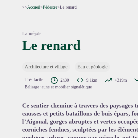
>>
Accueil
>
Pédestre
>
Le renard
Lanuéjols
Le renard
Voir l'
Architecture et village
Eau et géologie
Très facile
2h30
9,1km
+319m
Balisage jaune et mobilier signalétique
Ce sentier chemine à travers des paysages tr
causses et petits bataillons de buis épars, f
l’Aigoual, gorges abruptes et vertes occupée
corniches fendues, sculptées par les élément
quelques arbres, comme par miracle, ont tr