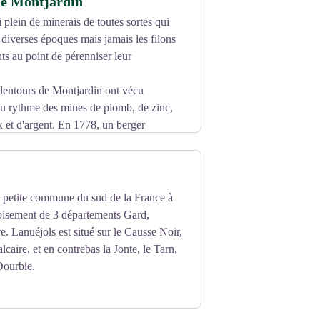
e Montjardin
i plein de minerais de toutes sortes qui
à diverses époques mais jamais les filons
ts au point de pérenniser leur
 alentours de Montjardin ont vécu
u rythme des mines de plomb, de zinc,
x et d'argent. En 1778, un berger
té quelques temps puis abandonné. En
e rouvre l'exploitation, en même temps
in est longue de 450 m. C'est une période
'ensemble de la concession. Elle ferme
e petite commune du sud de la France à
de Montjardin, est aujourd'hui un centre
roisement de 3 départements Gard,
. Lanuéjols est situé sur le Causse Noir,
alcaire, et en contrebas la Jonte, le Tarn,
 Dourbie.