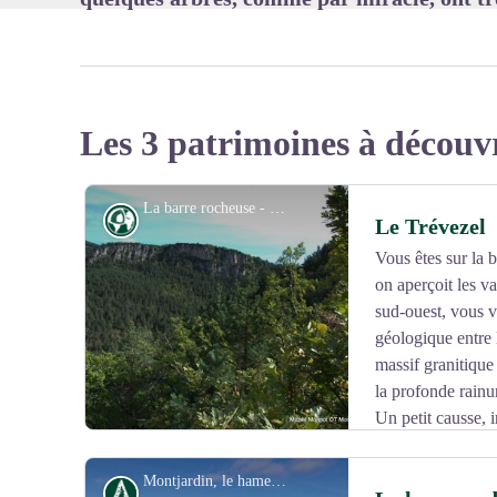
Les 3 patrimoines à découv
La barre rocheuse - Michel Monnot
Géologie
Le Trévezel
Vous êtes sur la 
on aperçoit les v
sud-ouest, vous v
géologique entre 
massif granitique
la profonde rainu
Un petit causse, i
hameau de Comeiras dont parle le roman "La caverne de
Montjardin, le hameau - Béatrice Galzin
Histoire