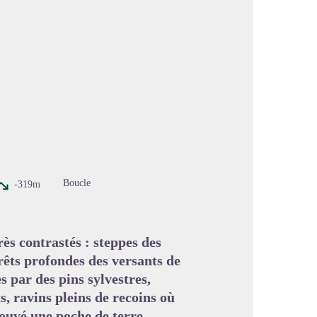
image en plein écran
Boucle
-319m
ès contrastés : steppes des
orêts profondes des versants de
s par des pins sylvestres,
s, ravins pleins de recoins où
ouvé une poche de terre.