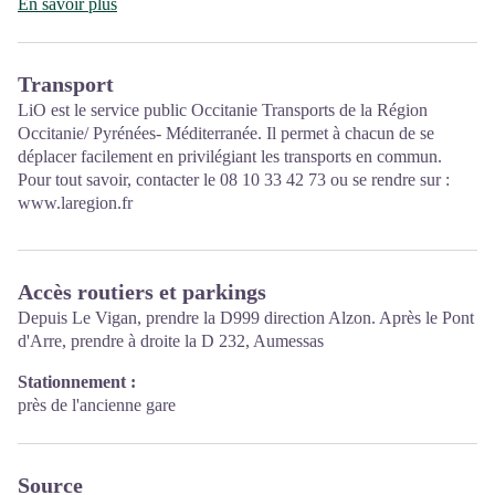
l'information et la sensibilisation sur l'offre de découverte et
En savoir plus
d'animations ainsi que les règles à adopter en cœur de Parc.
Ouvert toute l'année (se renseigner pour les jours et horaires
Transport
d'ouverture en période hivernale)
LiO est le service public Occitanie Transports de la Région
Occitanie/ Pyrénées- Méditerranée. Il permet à chacun de se
déplacer facilement en privilégiant les transports en commun.
Pour tout savoir, contacter le 08 10 33 42 73 ou se rendre sur :
www.laregion.fr
Accès routiers et parkings
Depuis Le Vigan, prendre la D999 direction Alzon. Après le Pont
d'Arre, prendre à droite la D 232, Aumessas
Stationnement :
près de l'ancienne gare
Source