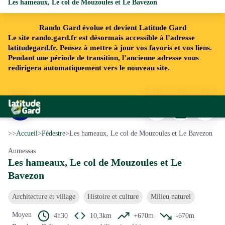
Les hameaux, Le col de Mouzoules et Le Bavezon
Rando Gard évolue et devient Latitude Gard
Le site rando.gard.fr est désormais accessible à l’adresse
latitudegard.fr
. Pensez à mettre à jour vos favoris et vos liens.
Pendant une période de transition, l’ancienne adresse vous
redirigera automatiquement vers le nouveau site.
Imprimer
Télécharger
Signaler 
Rando Gard
Village d'Aumessas - N Thomas
Voir l'image en plein écran
>>
Accueil
>
Pédestre
>
Les hameaux, Le col de Mouzoules et Le Bavezon
Aumessas
Les hameaux, Le col de Mouzoules et Le
Bavezon
Architecture et village
Histoire et culture
Milieu naturel
Moyen
4h30
10,3km
+670m
-670m