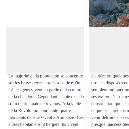
Village d’Aumessas
Le rocher St-Peyre
Aumessas était
Ulmensacium
en 1248 ;
Pour évoquer le site 
le nom vient du latin
ulmus
signifiant
texte de C.Chante ti
Voir l'image en plein écran
« orme ».
coin des Cévennes. 
En 1769, 1300 habitants vivent sur la
environs (1933). « T
commune (240 au dernier recensement).
de chêne apparaît en
La majorité de la population se concentre
clairière où quelques
sur les basses terres au-dessous de 600m.
droites, disposées en
Là, les gens vivent en partie de la culture
semblent indiquer u
de la châtaigne. Cependant la soie reste la
ses extrémités se dre
source principale de revenus. À la vielle
construction que les 
de la Révolution, cinquante-quatre
et que les chrétiens 
fabricants de soie vivent à Aumessas. Les
venir détruire sur c
autres habitants sont bergers. Ils vivent
presque inaccessibles