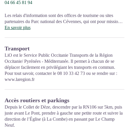
04 66 45 81 94
Les relais d'information sont des offices de tourisme ou sites
partenaires du Parc national des Cévennes, qui ont pour mission
l'information et la sensibilisation sur l'offre de découverte et
En savoir plus
d'animations ainsi que les règles à adopter en cœur de Parc.
Ouvert juillet août
Transport
LiO est le Service Public Occitanie Transports de la Région
Occitanie/ Pyrénées - Méditerranée. Il permet à chacun de se
déplacer facilement en privilégiant les transports en commun.
Pour tout savoir, contacter le 08 10 33 42 73 ou se rendre sur :
www.laregion.fr
Accès routiers et parkings
Depuis le Collet de Dèze, descendre par la RN106 sur 5km, puis
juste avant Le Pont, prendre à gauche une petite route et suivre la
direction de l’Église (à La Combe) en passant par Le Champ
Neuf.