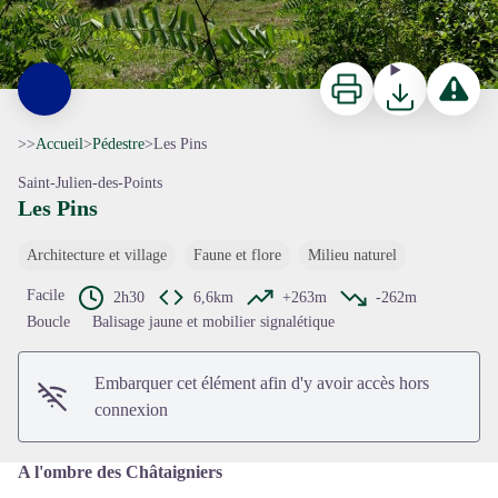
Imprimer
Télécharger
Signaler 
>>
Accueil
>
Pédestre
>
Les Pins
Saint-Julien-des-Points
Les Pins
Architecture et village
Faune et flore
Milieu naturel
Voir l'image en plein écran
Facile
2h30
6,6km
+263m
-262m
Boucle
Balisage jaune et mobilier signalétique
Embarquer cet élément afin d'y avoir accès hors
connexion
A l'ombre des Châtaigniers