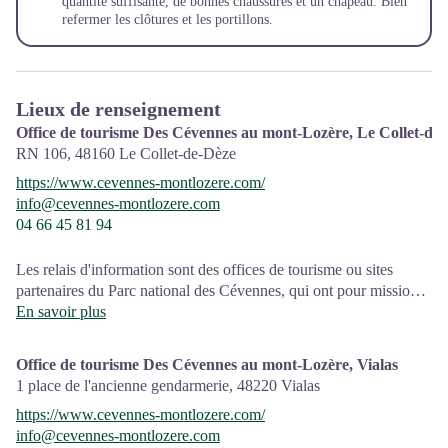
quantité suffisante, de bonnes chaussures et un chapeau. Bien
refermer les clôtures et les portillons.
Lieux de renseignement
Office de tourisme Des Cévennes au mont-Lozère, Le Collet-de
RN 106,
48160
Le Collet-de-Dèze
https://www.cevennes-montlozere.com/
info@cevennes-montlozere.com
04 66 45 81 94
Les relais d'information sont des offices de tourisme ou sites
partenaires du Parc national des Cévennes, qui ont pour mission
l'information et la sensibilisation sur l'offre de découverte et
En savoir plus
d'animations ainsi que les règles à adopter en cœur de Parc.
Office de tourisme Des Cévennes au mont-Lozère, Vialas
Ouvert toute l'année (se renseigner pour les jours et horaires
1 place de l'ancienne gendarmerie,
48220
Vialas
d'ouverture en période hivernale)
https://www.cevennes-montlozere.com/
info@cevennes-montlozere.com