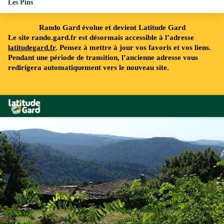
Les Pins
Rando Gard évolue et devient Latitude Gard
Le site rando.gard.fr est désormais accessible à l’adresse
latitudegard.fr
. Pensez à mettre à jour vos favoris et vos liens.
Pendant une période de transition, l’ancienne adresse vous
redirigera automatiquement vers le nouveau site.
Rando Gard
St Julien des Points - © Nathalie Thomas