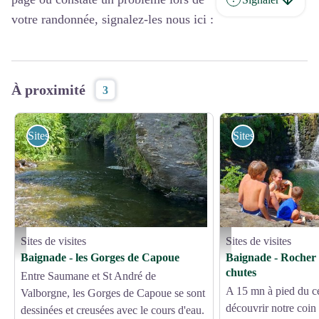
votre randonnée, signalez-les nous ici :
À proximité
3
Sites de visites
Sites de visites
Sites de visites
Sites de visites
Gardon de st jean - OTMACC
La cascade St André de Vla
Baignade - les Gorges de Capoue
Baignade - Rocher d
chutes
Entre Saumane et St André de
A 15 mn à pied du cen
Valborgne, les Gorges de Capoue se sont
découvrir notre coin
dessinées et creusées avec le cours d'eau.