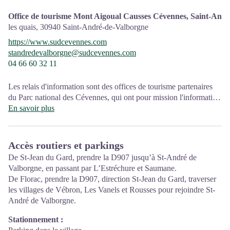
Office de tourisme Mont Aigoual Causses Cévennes, Saint-And
les quais,
30940
Saint-André-de-Valborgne
https://www.sudcevennes.com
standredevalborgne@sudcevennes.com
04 66 60 32 11
Les relais d'information sont des offices de tourisme partenaires
du Parc national des Cévennes, qui ont pour mission l'information
et la sensibilisation sur l'offre de découverte et d'animation ainsi
En savoir plus
que les règles à adopter en cœur de Parc.
Accès routiers et parkings
De St-Jean du Gard, prendre la D907 jusqu’à St-André de
Valborgne, en passant par L’Estréchure et Saumane.
De Florac, prendre la D907, direction St-Jean du Gard, traverser
les villages de Vébron, Les Vanels et Rousses pour rejoindre St-
André de Valborgne.
Stationnement :