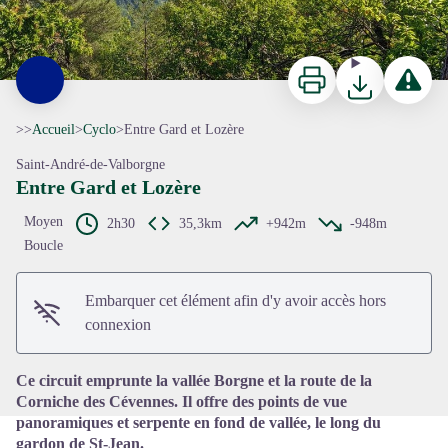
Imprimer
Télécharger
Signaler 
>>
Accueil
>
Cyclo
>
Entre Gard et Lozère
Saint-André-de-Valborgne
Entre Gard et Lozère
Moyen
2h30
35,3km
+942m
-948m
Boucle
Voir l'image en plein écran
Embarquer cet élément afin d'y avoir accès hors
connexion
Ce circuit emprunte la vallée Borgne et la route de la
Corniche des Cévennes. Il offre des points de vue
panoramiques et serpente en fond de vallée, le long du
gardon de St-Jean.