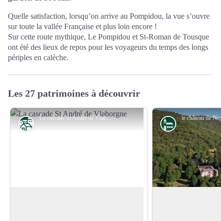
Quelle satisfaction, lorsqu’on arrive au Pompidou, la vue s’ouvre
sur toute la vallée Française et plus loin encore !
Sur cette route mythique, Le Pompidou et St-Roman de Tousque
ont été des lieux de repos pour les voyageurs du temps des longs
périples en calèche.
Les 27 patrimoines à découvrir
La cascade St André de Vlaborgne - Béatrice Galzin
Patrimoine
Architecture
Baignade - Rocher des fées / Les
Château de Nogare
chutes
Construit au XIIe siè
A 15 mn à pied du centre du village, allez
Nogaret était situé su