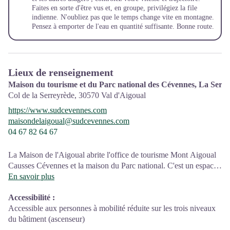
Faites en sorte d'être vus et, en groupe, privilégiez la file
indienne. N'oubliez pas que le temps change vite en montagne.
Pensez à emporter de l'eau en quantité suffisante. Bonne route.
Lieux de renseignement
Maison du tourisme et du Parc national des Cévennes, La Serr
Col de la Serreyrède,
30570
Val d'Aigoual
https://www.sudcevennes.com
maisondelaigoual@sudcevennes.com
04 67 82 64 67
La Maison de l'Aigoual abrite l'office de tourisme Mont Aigoual
Causses Cévennes et la maison du Parc national. C'est un espace
d’accueil, d'information et de sensibilisation sur le Parc national
En savoir plus
des Cévennes et ses actions, sur l'offre de découverte et
Accessibilité
:
d'animation ainsi que les règles à adopter en cœur de Parc.
Accessible aux personnes à mobilité réduite sur les trois niveaux
Sur place : expositions temporaires, animations au départ du site
du bâtiment (ascenseur)
et boutique