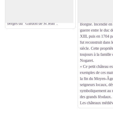
découvrir notre coin de baignade, un lieu
Voir l'image en plein écran
reliait Saint-André-
idéal pour vous reposer et profiter de la
Pompidou. Il aurait é
baignade dans un site naturel sur les
de place forte et déf
berges du "Gardon de St Jean".
Borgne. Incendié en 
guerre entre le duc 
XIII, puis en 1704 pa
fut reconstruit dans 
siècle. Cette proprié
toujours à la famill
Nogaret.
« Ce petit château es
exemples de ces mais
la fin du Moyen-Âge 
seigneurs locaux, dés
symboliquement au mo
des grands féodaux. 
Les châteaux médié