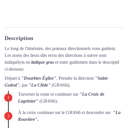
Description
Le long de l'itinéraire, des poteaux directionnels vous guident.
Les noms des lieux-dits et/ou des directions à suivre sont
indiqué(e)s en
italique gras
et entre guillemets dans le descriptif
ci-dessous:
Départ à
"Dourbies-Église"
. Prendre la direction
"Saint-
Guiral"
, par
"La Clède"
(GR®66)
.
Traverser la route et continuer sur
"La Croix de
Lagrinier"
(GR®66).
À la croix continuer sur le GR®66 et descendre sur
"La
Rouvière".