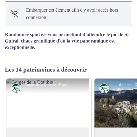
Embarquer cet élément afin d'y avoir accès hors
connexion
Randonnée sportive vous permettant d'atteindre le pic de St
Guiral, chaos granitique d'où la vue panoramique est
exceptionnelle.
Les 14 patrimoines à découvrir
Gorges de la Dourbie - Pascal Pialot, AAPPMA la Dourbie
dourbies - D
Patrimoine
Patrimoine
Les gorges de la Dourbie
La légende des 3 er