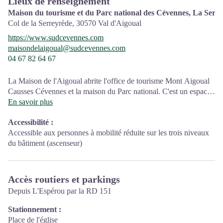
Lieux de renseignement
Maison du tourisme et du Parc national des Cévennes, La Serr
Col de la Serreyrède,
30570
Val d'Aigoual
https://www.sudcevennes.com
maisondelaigoual@sudcevennes.com
04 67 82 64 67
La Maison de l'Aigoual abrite l'office de tourisme Mont Aigoual
Causses Cévennes et la maison du Parc national. C'est un espace
d’accueil, d'information et de sensibilisation sur le Parc national
En savoir plus
des Cévennes et ses actions, sur l'offre de découverte et
Accessibilité
:
d'animation ainsi que les règles à adopter en cœur de Parc.
Accessible aux personnes à mobilité réduite sur les trois niveaux
Sur place : expositions temporaires, animations au départ du site
du bâtiment (ascenseur)
et boutique
Accès routiers et parkings
Depuis L'Espérou par la RD 151
Stationnement :
Place de l'église