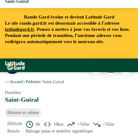
Saint-Guiral
Rando Gard évolue et devient Latitude Gard
Le site rando.gard.fr est désormais accessible à l’adresse
latitudegard.fr
. Pensez à mettre à jour vos favoris et vos liens.
Pendant une période de transition, l’ancienne adresse vous
redirigera automatiquement vers le nouveau site.
Imprimer
Télécharger
Signaler 
Rando Gard
La Rouvière - nathalie.thomas
Voir l'image en plein écran
>>
Accueil
>
Pédestre
>
Saint-Guiral
Dourbies
Saint-Guiral
Histoire et culture
Difficile
6h
18km
+742m
-742m
Boucle
Balisage jaune et mobilier signalétique