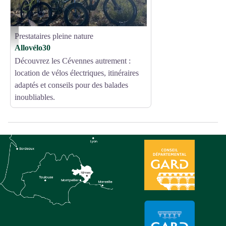
Prestataires pleine nature
Allovélo30 - location de vélos et VTT électriques à Saint-Ambroix - Allovélo30
Allovélo30
Découvrez les Cévennes autrement :
location de vélos électriques, itinéraires
adaptés et conseils pour des balades
inoubliables.