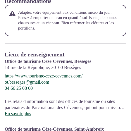
Recommandations
Adaptez votre équipement aux conditions météo du jour.
Pensez à emporter de l'eau en quantité suffisante, de bonnes
chaussures et un chapeau. Bien refermer les clôtures et les
portillons.
Lieux de renseignement
Office de tourisme Cèze-Cévennes, Bessèges
14 rue de la République,
30160
Bessèges
https://www.tourisme-ceze-cevennes.com/
ot.besseges@gmail.com
04 66 25 08 60
Les relais d'information sont des offices de tourisme ou sites
partenaires du Parc national des Cévennes, qui ont pour mission
l'information et la sensibilisation sur l'offre de découverte et
En savoir plus
d'animations ainsi que les règles à adopter en cœur de Parc.
Office de tourisme Cèze-Cévennes, Saint-Ambroix