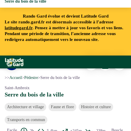
Serre du bois de la ville
Rando Gard évolue et devient Latitude Gard
Le site rando.gard.fr est désormais accessible à l’adresse
latitudegard.fr
. Pensez à mettre à jour vos favoris et vos liens.
Pendant une période de transition, l’ancienne adresse vous
redirigera automatiquement vers le nouveau site.
Imprimer
Télécharger
Signaler 
Rando Gard
Saint-Ambroix, Volo biou - © O.Pagès
Voir l'image en plein écran
>>
Accueil
>
Pédestre
>
Serre du bois de la ville
Saint-Ambroix
Serre du bois de la ville
Architecture et village
Faune et flore
Histoire et culture
Transports en commun
Facile
Boucle
2h
5,4km
+245m
-238m