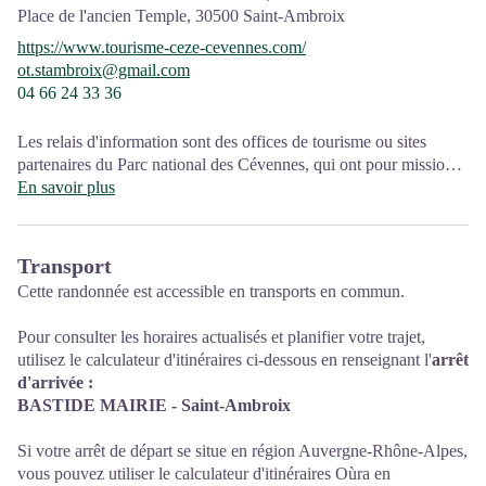
Ouvert toute l'année (se renseigner pour les jours et horaires
Place de l'ancien Temple,
30500
Saint-Ambroix
d'ouverture en période hivernale)
https://www.tourisme-ceze-cevennes.com/
ot.stambroix@gmail.com
04 66 24 33 36
Les relais d'information sont des offices de tourisme ou sites
partenaires du Parc national des Cévennes, qui ont pour mission
l'information et la sensibilisation sur l'offre de découverte et
En savoir plus
d'animations ainsi que les règles à adopter en cœur de Parc.
Ouvert toute l'année (se renseigner pour les jours et horaires
Transport
d'ouverture en période hivernale)
Cette randonnée est accessible en transports en commun.
Pour consulter les horaires actualisés et planifier votre trajet,
utilisez le calculateur d'itinéraires ci-dessous en renseignant l'
arrêt
d'arrivée :
BASTIDE MAIRIE - Saint-Ambroix
Si votre arrêt de départ se situe en région Auvergne-Rhône-Alpes,
vous pouvez utiliser le calculateur d'itinéraires Oùra en