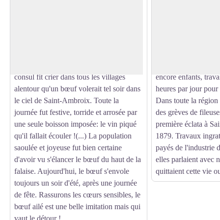
Légende de Volo biou
Les fileuses
Autrefois les vignes couvraient la
Elles étaient plus d
campagne autour de Saint-Ambroix. Une
XIXe siècle, à venir 
Voir l'image en plein écran
année, au moyen-âge, la récolte fût très
filatures de la ville.
abondante et l'on ne sut que faire de tout
fileuses en 1908, ce t
ce vin. Pour éviter un immense gâchis, le
"bagne féminin" car 
consul fit crier dans tous les villages
encore enfants, trava
alentour qu'un bœuf volerait tel soir dans
heures par jour pour 
le ciel de Saint-Ambroix. Toute la
Dans toute la région
journée fut festive, torride et arrosée par
des grèves de fileuse
une seule boisson imposée: le vin piqué
première éclata à S
qu'il fallait écouler !(...) La population
1879. Travaux ingrat
saoulée et joyeuse fut bien certaine
payés de l'industrie 
d'avoir vu s'élancer le bœuf du haut de la
elles parlaient avec 
falaise. Aujourd'hui, le bœuf s'envole
quittaient cette vie o
toujours un soir d'été, après une journée
de fête. Rassurons les cœurs sensibles, le
bœuf ailé est une belle imitation mais qui
vaut le détour !