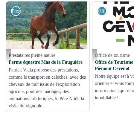
Prestataires pleine nature
Office de tourisme
Prestataires pleine nature
Office de tourisme
web - Droits gérés
Logo OTIPC - OTIPC
Ferme équestre Mas de la Fauguière
Office de Tourism
Piémont Cévenol
Patrick Viala propose des prestations,
Notre équipe est à v
comme le transport en calèches, avec des
orienter et vous fourn
chevaux de trait issus de l'exploitation
informations qui ren
agricole, pour des mariages, des
inoubliable !
animations folkloriques, le Père Noël, la
visite du vignoble...