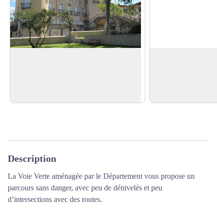
Le Château de Lézan
La Tour de l'Horlo
Le Château date du XVIIIe siècle. A
La Tour de l'Horloge 
partir de Pâques 2025, il sera ouvert au
du village de Lézan 
Voir l'image en plein écran
public.
siècle
Description
La Voie Verte aménagée par le Département vous propose un
parcours sans danger,
avec peu de dénivelés et peu
d’intersections
avec des routes.