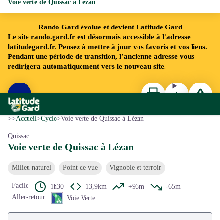
Voie verte de Quissac à Lézan
Rando Gard évolue et devient Latitude Gard
Le site rando.gard.fr est désormais accessible à l’adresse
latitudegard.fr
. Pensez à mettre à jour vos favoris et vos liens.
Pendant une période de transition, l’ancienne adresse vous
redirigera automatiquement vers le nouveau site.
Imprimer
Télécharger
Signaler 
Voir l'image en plein écran
Rando Gard
©Gard Tourisme
>>
Accueil
>
Cyclo
>
Voie verte de Quissac à Lézan
Quissac
Voie verte de Quissac à Lézan
Milieu naturel
Point de vue
Vignoble et terroir
Facile
1h30
13,9km
+93m
-65m
Aller-retour
Voie Verte