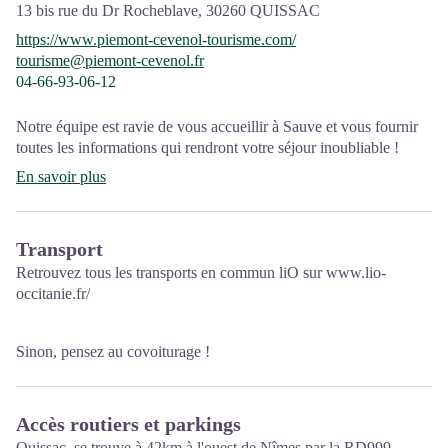
13 bis rue du Dr Rocheblave,
30260
QUISSAC
https://www.piemont-cevenol-tourisme.com/
tourisme@piemont-cevenol.fr
04-66-93-06-12
Notre équipe est ravie de vous accueillir à Sauve et vous fournir
toutes les informations qui rendront votre séjour inoubliable !
En savoir plus
Transport
Retrouvez tous les transports en commun liO sur
www.lio-
occitanie.fr/
Sinon, pensez au covoiturage !
Accès routiers et parkings
Quissac, se trouve à 42km à l'ouest de Nîmes par la RD999.