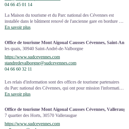
04 66 45 01 14
La Maison du tourisme et du Parc national des Cévennes est
installée dans le bâtiment renové de l'ancienne gare en bordure de
la N106. C'est un espace , d’accueil, d'information et de
En savoir plus
sensibilisation sur l'offre de découverte du territoire, ainsi que sur
les règles à adopter en cœur de Parc, mutualisé entre les équipes
Office de tourisme Mont Aigoual Causses Cévennes, Saint-And
de l'office de tourisme et du Parc.
les quais,
30940
Saint-André-de-Valborgne
Une expo interactive présente le Parc national des Cévennes et
https://www.sudcevennes.com
ses actions.
standredevalborgne@sudcevennes.com
04 66 60 32 11
Sur place : Une boutique, librairie découverte et produits siglés
PNC.
Ouvert toute l'année (se renseigner sur les jours et horaires en
Les relais d'information sont des offices de tourisme partenaires
saison hivernale).
du Parc national des Cévennes, qui ont pour mission l'information
et la sensibilisation sur l'offre de découverte et d'animation ainsi
En savoir plus
que les règles à adopter en cœur de Parc.
Office de tourisme Mont Aigoual Causses Cévennes, Valleraugu
7 quartier des Horts,
30570
Valleraugue
https://www.sudcevennes.com