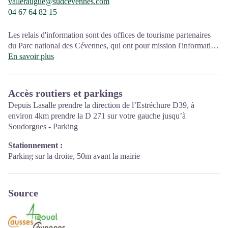
valleraugue@sudcevennes.com
04 67 64 82 15
Les relais d'information sont des offices de tourisme partenaires
du Parc national des Cévennes, qui ont pour mission l'information
et la sensibilisation sur l'offre de découverte et d'animations ainsi
En savoir plus
que les règles à adopter en cœur de Parc.
Ouvert toute l'année (se renseigner pour les jours et horaires
Accès routiers et parkings
d'ouverture en période hivernale)
Depuis Lasalle prendre la direction de l’Estréchure D39, à
environ 4km prendre la D 271 sur votre gauche jusqu’à
Soudorgues - Parking
Stationnement :
Parking sur la droite, 50m avant la mairie
Source