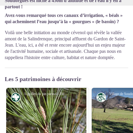
Soudorgues est niché à 450m d’altitude et de l’eau il y en a
partout !
Avez-vous remarqué tous ces canaux d’irrigation, « béals »
qui acheminent l’eau jusqu’à la « gourgues » (le bassin) ?
Voilà une belle initiation au monde cévenol qui révèle la vallée
amont de la Salindrenque, principal affluent du Gardon de Saint-
Jean. L'eau, ici, a été et reste encore aujourd'hui un enjeu majeur
de l'activité humaine, sociale et artisanale. Chaque pas nous en
rappellera l'histoire entre culture, habitat et nature domptée.
Les 5 patrimoines à découvrir
Aiguilles du pin parasol - Béatrice Galzin
Flore
Patrimoine