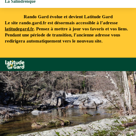
La Salindrenque
Rando Gard évolue et devient Latitude Gard
Le site rando.gard.fr est désormais accessible à l’adresse
latitudegard.fr
. Pensez à mettre à jour vos favoris et vos liens.
Pendant une période de transition, l’ancienne adresse vous
redirigera automatiquement vers le nouveau site.
Rando Gard
La rivière "La Salindrenque" - Béatrice Galzin