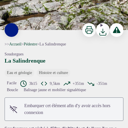
Imprimer
Télécharger
Signaler 
>>
Accueil
>
Pédestre
>
La Salindrenque
Soudorgues
La Salindrenque
Eau et géologie
Histoire et culture
Facile
3h15
9,5km
+351m
-351m
Voir l'image en plein écran
Boucle
Balisage jaune et mobilier signalétique
Embarquer cet élément afin d'y avoir accès hors
connexion