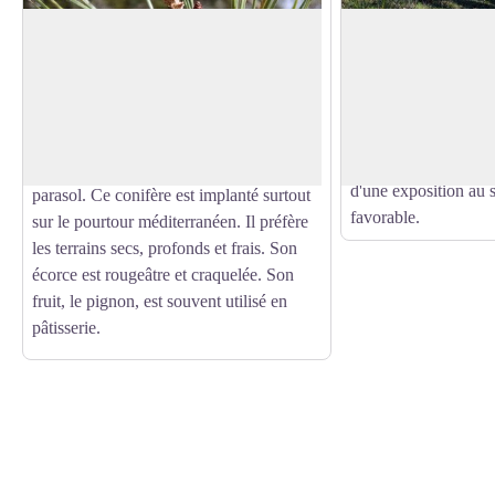
Pin parasol ou pin pignon
Soudorgues
Le village, construit
Au loin dans la vallée de Lasalle, se
d'altitude sur un pr
dessine en vert foncé, une végétation
Voir l'image en plein écran
du confluent de la Sa
dense. Très caractéristique, le pin parasol
côté nord d'une crête
ou pin pignon se reconnaît à sa forme
(1178 m) au mont Bri
déployée qui ressemble au loin à un
d'une exposition au s
parasol. Ce conifère est implanté surtout
favorable.
sur le pourtour méditerranéen. Il préfère
les terrains secs, profonds et frais. Son
écorce est rougeâtre et craquelée. Son
fruit, le pignon, est souvent utilisé en
pâtisserie.