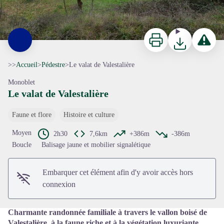
Imprimer
Télécharger
Signaler 
>>
Accueil
>
Pédestre
>
Le valat de Valestalière
Monoblet
Le valat de Valestalière
Faune et flore
Histoire et culture
Voir l'image en plein écran
Moyen
2h30
7,6km
+386m
-386m
Boucle
Balisage jaune et mobilier signalétique
Embarquer cet élément afin d'y avoir accès hors
connexion
Charmante randonnée familiale à travers le vallon boisé de
Valestalière, à la faune riche et à la végétation luxuriante.