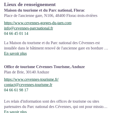
Lieux de renseignement
Maison du tourisme et du Parc national, Florac
Place de l'ancienne gare, N106,
48400
Florac-trois-rivières
https://www.cevennes-gorges-du-tarn.com
info@cevennes-parcnational.fr
04 66 45 01 14
La Maison du tourisme et du Parc national des Cévennes est
installée dans le bâtiment renové de l'ancienne gare en bordure de
la N106. C'est un espace , d’accueil, d'information et de
En savoir plus
sensibilisation sur l'offre de découverte du territoire, ainsi que sur
les règles à adopter en cœur de Parc, mutualisé entre les équipes
Office de tourisme Cévennes Tourisme, Anduze
de l'office de tourisme et du Parc.
Plan de Brie,
30140
Anduze
Une expo interactive présente le Parc national des Cévennes et
https://www.cevennes-tourisme.fr/
ses actions.
contact@cevennes-tourisme.fr
04 66 61 98 17
Sur place : Une boutique, librairie découverte et produits siglés
PNC.
Ouvert toute l'année (se renseigner sur les jours et horaires en
Les relais d'information sont des offices de tourisme ou sites
saison hivernale).
partenaires du Parc national des Cévennes, qui ont pour mission
l'information et la sensibilisation sur l'offre de découverte et
En savoir plus