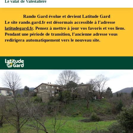
Le valat de Valestalière
Rando Gard évolue et devient Latitude Gard
Le site rando.gard.fr est désormais accessible à l’adresse
latitudegard.fr
. Pensez à mettre à jour vos favoris et vos liens.
Pendant une période de transition, l’ancienne adresse vous
redirigera automatiquement vers le nouveau site.
Rando Gard
Village de Valestalière - N Thomas