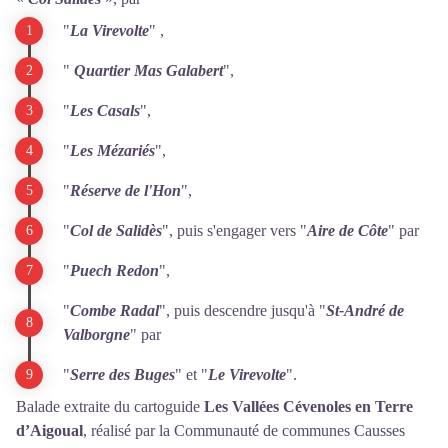
"
La Virevolte
" ,
"
Quartier Mas Galabert
",
"
Les Casals
",
"
Les Mézariés
",
"
Réserve de l'Hon
",
"
Col de Salidès
", puis s'engager vers "
Aire de Côte
" par
"
Puech Redon
",
"
Combe Radal
", puis descendre jusqu'à "
St-André de
Valborgne
" par
"
Serre des Buges
" et "
Le Virevolte
".
Balade extraite du cartoguide
Les Vallées Cévenoles en Terre
d’Aigoual
, réalisé par la Communauté de communes Causses