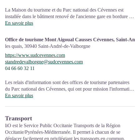
La Maison du tourisme et du Parc national des Cévennes est
installée dans le bâtiment renové de l'ancienne gare en bordure de
la N106. C'est un espace , d’accueil, d'information et de
En savoir plus
sensibilisation sur l'offre de découverte du territoire, ainsi que sur
les règles à adopter en cœur de Parc, mutualisé entre les équipes
Office de tourisme Mont Aigoual Causses Cévennes, Saint-And
de l'office de tourisme et du Parc.
les quais,
30940
Saint-André-de-Valborgne
Une expo interactive présente le Parc national des Cévennes et
https://www.sudcevennes.com
ses actions.
standredevalborgne@sudcevennes.com
04 66 60 32 11
Sur place : Une boutique, librairie découverte et produits siglés
PNC.
Ouvert toute l'année (se renseigner sur les jours et horaires en
Les relais d'information sont des offices de tourisme partenaires
saison hivernale).
du Parc national des Cévennes, qui ont pour mission l'information
et la sensibilisation sur l'offre de découverte et d'animation ainsi
En savoir plus
que les règles à adopter en cœur de Parc.
Transport
liO est le Service Public Occitanie Transports de la Région
Occitanie/Pyrénées-Méditerranée. Il permet à chacun de se
déplacer facilement en privilégiant les transports en commun.