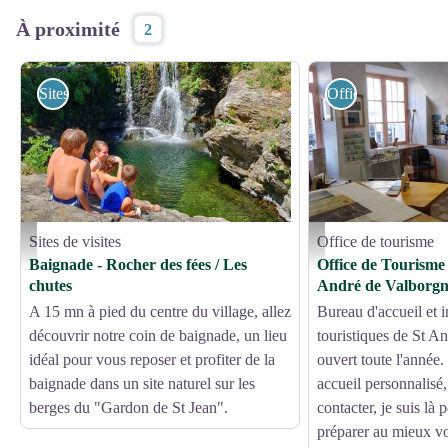
À proximité
2
Sites de visites
Office de tourisme
Sites de visites
Office de tourisme
La cascade St André de Vlaborgne - Béatrice Galzin
Office de tourisme St André
Baignade - Rocher des fées / Les
Office de Tourisme
chutes
André de Valborg
A 15 mn à pied du centre du village, allez
Bureau d'accueil et 
découvrir notre coin de baignade, un lieu
touristiques de St A
idéal pour vous reposer et profiter de la
ouvert toute l'année.
baignade dans un site naturel sur les
accueil personnalisé,
berges du "Gardon de St Jean".
contacter, je suis là 
préparer au mieux vo