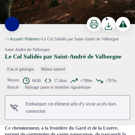
Imprimer
Télécharger
Signaler 
>>
Accueil
>
Pédestre
>
Le Col Salidès par Saint-André de Valborgne
Saint-André-de-Valborgne
Le Col Salidès par Saint-André de Valborgne
Eau et géologie
Milieu naturel
Voir l'image en plein écran
Moyen
6h30
17,6km
+788m
-787m
Boucle
Balisage jaune et mobilier signalétique
Embarquer cet élément afin d'y avoir accès hors
connexion
Ce cheminement, à la frontière du Gard et de la Lozère,
permet de contempler de vastes panoramas, de parcourir la