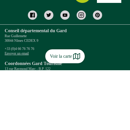
Conseil départemental du Gard
Rue Guillemette
30044 Nîmes CEDEX 9
+33 (0)4 66 76 76 76
Envoyer un email
Voir la carte
Coordonnées Gard Tourisme
13 rue Raymond Marc - B.P. 122
30010 NIMES Cedex 4
+33 (0)4 66 36 96 30
Envoyer un email
Informations complémentaires
Le Département
Gard Tourisme
Destination Cévennes