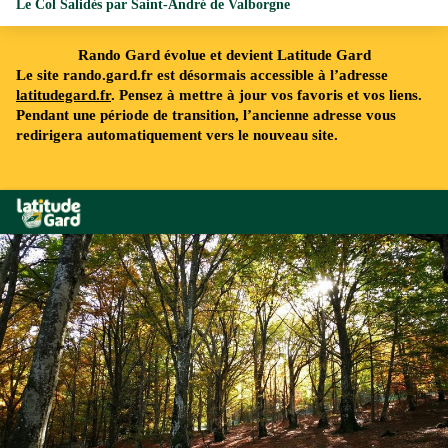
Le Col Salidès par Saint-André de Valborgne
Rando Gard évolue et devient Latitude Gard
Le site rando.gard.fr est désormais accessible à l’adresse
latitudegard.fr
. Pensez à mettre à jour vos favoris et vos liens.
Pendant une période de transition, l’ancienne adresse vous
redirigera automatiquement vers le nouveau site.
Rando Gard
Forêt de hêtres - B Galzin