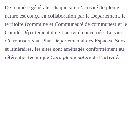
De manière générale, chaque site d’activité de pleine
nature est conçu en collaboration par le Département, le
territoire (commune et Communauté de communes) et le
Comité Départemental de l’activité concernée. En vue
d’être inscrits au Plan Départemental des Espaces, Sites
et Itinéraires, les sites sont aménagés conformément au
référentiel technique
Gard pleine nature
de l’activité.
Ces sites sont conventionnés avec toutes les parties
concernées définissant le rôle de chacun dans la veille et
l’entretien, et ce afin de garantir leur qualité, sécurité et
pérennité.