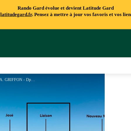
Rando Gard évolue et devient Latitude Gard
e
latitudegard.fr
. Pensez à mettre à jour vos favoris et vos lie
Secteur Liaison - Mont Bouquet - © A. GRIFFON - Dpt30