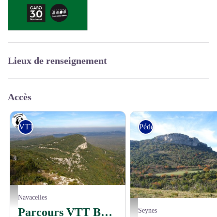
Lieux de renseignement
Accès
VTT
Pédestre
Vue du Mont Bouquet - © A. GRIFFON - Dpt30
Navacelles
Le Mont Bouquet - © A. GRIFFON
Parcours VTT Bouquet final
Seynes