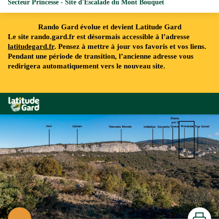
Secteur Princesse - Site d'Escalade du Mont Bouquet
Rando Gard évolue et devient Latitude Gard
Le site rando.gard.fr est désormais accessible à l’adresse
latitudegard.fr
. Pensez à mettre à jour vos favoris et vos liens.
Pendant une période de transition, l’ancienne adresse vous
redirigera automatiquement vers le nouveau site.
Rando Gard
Secteur Princesse - Mont Bouquet - © A. GRIFFON - Dpt30
Imprimer