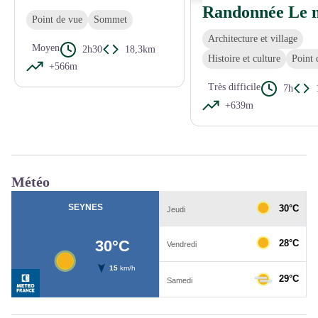
Point de vue
Sommet
Architecture et village
Moyen
2h30
18,3km
Histoire et culture
Point 
+566m
Très difficile
7h
+639m
Météo