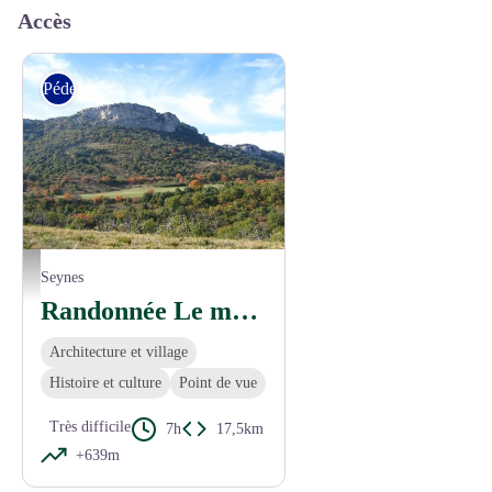
Accès
Pédestre
Le Mont Bouquet - © A. GRIFFON - Dpt30
Seynes
Randonnée Le mont Bouquet
Architecture et village
Histoire et culture
Point de vue
Très difficile
7h
17,5km
+639m