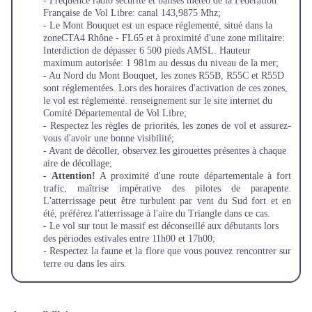
- Fréquence radio sécurité et balises météo de la Fédération
Française de Vol Libre: canal 143,9875 Mhz;
- Le Mont Bouquet est un espace réglementé, situé dans la
zoneCTA4 Rhône - FL65 et à proximité d'une zone militaire:
Interdiction de dépasser 6 500 pieds AMSL. Hauteur
maximum autorisée: 1 981m au dessus du niveau de la mer;
- Au Nord du Mont Bouquet, les zones R55B, R55C et R55D
sont réglementées. Lors des horaires d'activation de ces zones,
le vol est réglementé. renseignement sur le site internet du
Comité Départemental de Vol Libre;
- Respectez les règles de priorités, les zones de vol et assurez-
vous d'avoir une bonne visibilité;
- Avant de décoller, observez les girouettes présentes à chaque
aire de décollage;
-
Attention!
A proximité d'une route départementale à fort
trafic, maîtrise impérative des pilotes de parapente.
L'atterrissage peut être turbulent par vent du Sud fort et en
été, préférez l'atterrissage à l'aire du Triangle dans ce cas.
- Le vol sur tout le massif est déconseillé aux débutants lors
des périodes estivales entre 11h00 et 17h00;
- Respectez la faune et la flore que vous pouvez rencontrer sur
terre ou dans les airs.