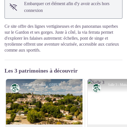
Embarquer cet élément afin d'y avoir accès hors
connexion
Ce site offre des lignes vertigineuses et des panoramas superbes
sur le Gardon et ses gorges. Juste à côté, la via ferrata permet
d'explorer les falaises autrement: échelles, pont de singe et
tyrolienne offrent une aventure sécurisée, accessible aux curieux
comme aux sportifs.
Les 3 patrimoines à découvrir
Village de Collias - ©DPUPG_Aurelio RODRIGUEZ
Salle 3 - Mai
Patrimoine
Patrimoine