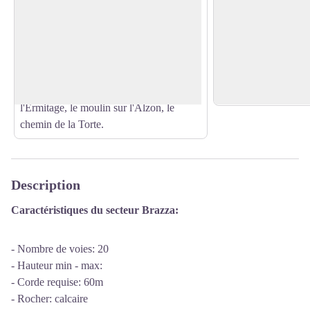
Collias
Maison du Castor
Collias est un petit village situé au bord
La Maison du Castor
des gorges du Gardon. À découvrir: de
découvertes, ludique 
Voir l'image en plein écran
nombreux départs de randonnées,
petits et grands. Au
diverses activités de pleine nature (canoë,
plongez dans l'univer
paddle, via ferrata, VTT, escalade...),
le Gardon !
l'Ermitage, le moulin sur l'Alzon, le
chemin de la Torte.
Description
Caractéristiques du secteur Brazza:
- Nombre de voies: 20
- Hauteur min - max:
- Corde requise: 60m
- Rocher: calcaire