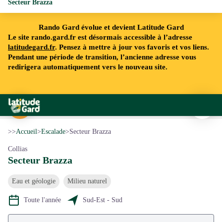
Secteur Brazza
Rando Gard évolue et devient Latitude Gard
Le site rando.gard.fr est désormais accessible à l’adresse
latitudegard.fr
. Pensez à mettre à jour vos favoris et vos liens.
Pendant une période de transition, l’ancienne adresse vous
redirigera automatiquement vers le nouveau site.
Imprimer
Rando Gard
Site d'escalade Collias - Grande Face - ©CARTOSUD
Voir l'image en plein écran
>>
Accueil
>
Escalade
>
Secteur Brazza
Collias
Secteur Brazza
Eau et géologie
Milieu naturel
Toute l'année
Sud-Est - Sud