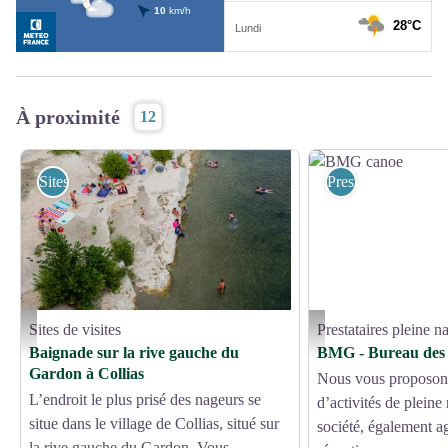
À proximité
12
Sites de visites
Prestataires pleine 
Sites de visites
Prestataires pleine n
Baignade dans le Gardon depuis Collias - ©Destination Pays d'Uzès Pont du Gard_Éri
BMG canoe - BMG canoe
Baignade sur la rive gauche du
BMG - Bureau des 
Gardon à Collias
Nous vous proposons
L’endroit le plus prisé des nageurs se
d’activités de pleine
situe dans le village de Collias, situé sur
société, également 
la rive gauche du Gardon. Vous