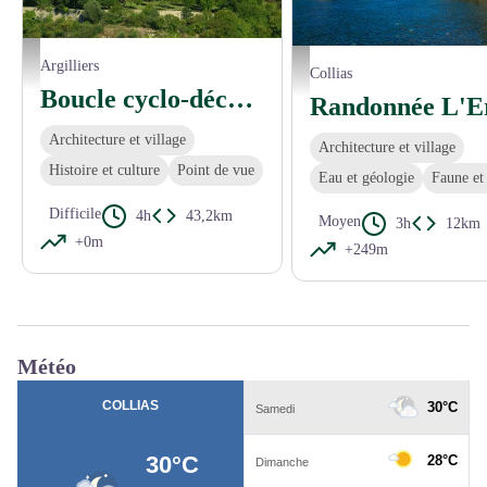
Le Duché d'Uzès - © Gard Tourisme
Argilliers
FFRandonnée Gard
Collias
Boucle cyclo-découverte de l'Uzège Pont du Gard
Architecture et village
Architecture et village
Histoire et culture
Point de vue
Eau et géologie
Faune et 
Difficile
4h
43,2km
Moyen
3h
12km
+0m
+249m
Météo