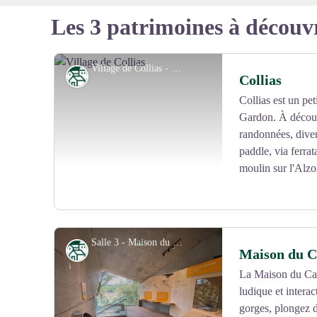
Les 3 patrimoines à découv
Village de Collias - ©DPUPG_Aurelio RODRIGUEZ
Patrimoine
Collias
Collias est un pet
Gardon. À découv
randonnées, diver
paddle, via ferrat
moulin sur l'Alzo
Salle 3 - Maison du Castor
Patrimoine
Maison du C
La Maison du Cas
ludique et interac
Voir l'image en plein écran
gorges, plongez d