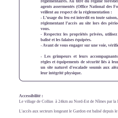
règlementaires. Au titre du régime forestie
agents assermentés (Office National des For
veillent au respect de la réglementation :
- L’usage du feu est interdit en toute saiso
réglementant l’accès au site lors des péri
vous.
-
Respectez les propriétés privées, utilis
balisé et les falaises équipées.
- Avant de vous engager sur une voie, vérifi
- Les grimpeurs et leurs accompagnants 
règles et équipements de sécurité liés à leu
un site naturel d'escalade soumis aux alé
leur intégrité physique.
Accessibilité
:
Le village de Collias à 24km au Nord-Est de Nîmes par la
L'accès aux secteurs longeant le Gardon est balisé depuis le