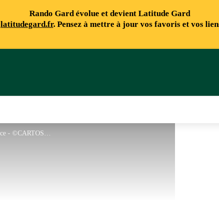
Rando Gard évolue et devient Latitude Gard
e
latitudegard.fr
. Pensez à mettre à jour vos favoris et vos lie
Site d'escalade Collias - Grande Face - ©CARTOSUD