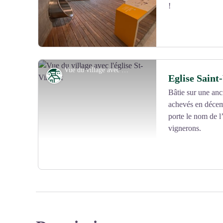
!
Vue du village avec l'église St-Vincent - ©DPUPG_Aurelio RODRIGUEZ
Patrimoine
Eglise Saint
Bâtie sur une anc
achevés en décem
Voir l'image en plein écran
porte le nom de l
vignerons.