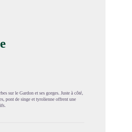
ne
image en plein écran
bes sur le Gardon et ses gorges. Juste à côté,
les, pont de singe et tyrolienne offrent une
fs.