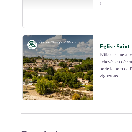
!
Vue du village avec l'église St-Vincent - ©DPUPG_Aurelio RODRIGUEZ
Patrimoine
Eglise Saint
Bâtie sur une anc
achevés en décem
Voir l'image en plein écran
porte le nom de l
vignerons.