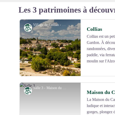
Les 3 patrimoines à découv
Village de Collias - ©DPUPG_Aurelio RODRIGUEZ
Patrimoine
Collias
Collias est un pet
Gardon. À découv
randonnées, diver
paddle, via ferrat
moulin sur l'Alzo
Salle 3 - Maison du Castor
Patrimoine
Maison du C
La Maison du Cas
ludique et interac
Voir l'image en plein écran
gorges, plongez d