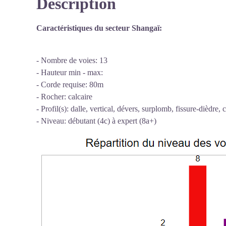
Description
Voir l'image en plein écran
Caractéristiques du secteur Shangaï:
- Nombre de voies: 13
- Hauteur min - max:
- Corde requise: 80m
- Rocher: calcaire
- Profil(s): dalle, vertical, dévers, surplomb, fissure-dièdre, 
- Niveau: débutant (4c) à expert (8a+)