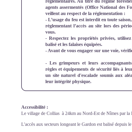
règlementaires. Au titre du régime forestie
agents assermentés (Office National des For
veillent au respect de la réglementation :
- L’usage du feu est interdit en toute saiso
réglementant l’accès au site lors des péri
vous.
-
Respectez les propriétés privées, utilis
balisé et les falaises équipées.
- Avant de vous engager sur une voie, vérifi
- Les grimpeurs et leurs accompagnants 
règles et équipements de sécurité liés à leu
un site naturel d'escalade soumis aux alé
leur intégrité physique.
Accessibilité
:
Le village de Collias à 24km au Nord-Est de Nîmes par la
L'accès aux secteurs longeant le Gardon est balisé depuis le