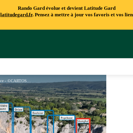
Rando Gard évolue et devient Latitude Gard
e
latitudegard.fr
. Pensez à mettre à jour vos favoris et vos lie
Site d'escalade Collias - Grande Face - ©CARTOSUD