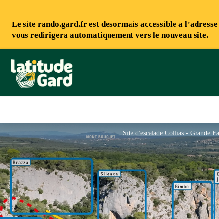
Le site rando.gard.fr est désormais accessible à l’adress
vous redirigera automatiquement vers le nouveau site.
Rando Gard