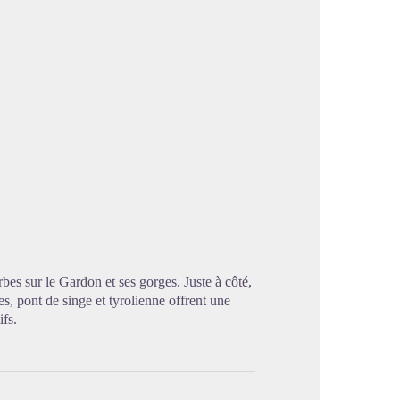
image en plein écran
bes sur le Gardon et ses gorges. Juste à côté,
les, pont de singe et tyrolienne offrent une
fs.